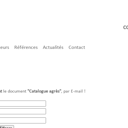
teurs
Références
Actualités
Contact
t
le document
"Catalogue agrès"
, par E-mail !