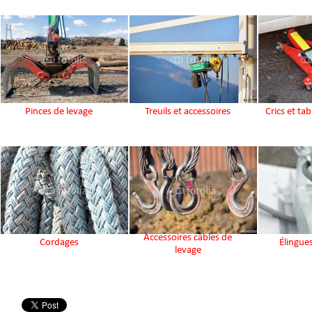
Pinces de levage
Treuils et accessoires
Crics et tab
Accessoires câbles de
Cordages
Élingue
levage