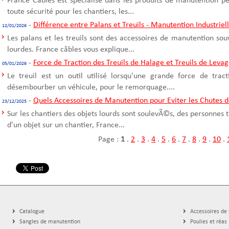
France Câbles est spécialisé dans les produits de manutention p
toute sécurité pour les chantiers, les...
-
Différence entre Palans et Treuils - Manutention Industriel
12/01/2026
Les palans et les treuils sont des accessoires de manutention sou
lourdes. France câbles vous explique...
-
Force de Traction des Treuils de Halage et Treuils de Leva
05/01/2026
Le treuil est un outil utilisé lorsqu'une grande force de trac
désembourber un véhicule, pour le remorquage....
-
Quels Accessoires de Manutention pour Eviter les Chutes d
23/12/2025
Sur les chantiers des objets lourds sont soulevÃ©s, des personnes t
d'un objet sur un chantier, France...
Page :
1
.
2
.
3
.
4
.
5
.
6
.
7
.
8
.
9
.
10
.
Catalogue
Accessoires de
Sangles de manutention
Poulies et réas