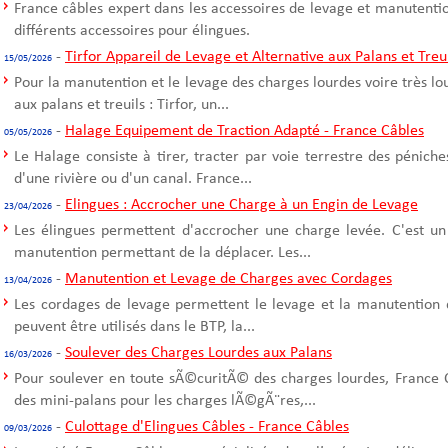
France câbles expert dans les accessoires de levage et manutentio
différents accessoires pour élingues.
-
Tirfor Appareil de Levage et Alternative aux Palans et Treu
15/05/2026
Pour la manutention et le levage des charges lourdes voire très l
aux palans et treuils : Tirfor, un...
-
Halage Equipement de Traction Adapté - France Câbles
05/05/2026
Le Halage consiste à tirer, tracter par voie terrestre des pénich
d'une rivière ou d'un canal. France...
-
Elingues : Accrocher une Charge à un Engin de Levage
23/04/2026
Les élingues permettent d'accrocher une charge levée. C'est un
manutention permettant de la déplacer. Les...
-
Manutention et Levage de Charges avec Cordages
13/04/2026
Les cordages de levage permettent le levage et la manutention 
peuvent être utilisés dans le BTP, la...
-
Soulever des Charges Lourdes aux Palans
16/03/2026
Pour soulever en toute sÃ©curitÃ© des charges lourdes, France C
des mini-palans pour les charges lÃ©gÃ¨res,...
-
Culottage d'Elingues Câbles - France Câbles
09/03/2026