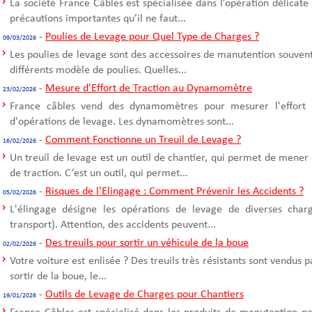
La société France Câbles est spécialisée dans l’opération délicate
précautions importantes qu’il ne faut...
-
Poulies de Levage pour Quel Type de Charges ?
09/03/2026
Les poulies de levage sont des accessoires de manutention souvent u
différents modèle de poulies. Quelles...
-
Mesure d'Effort de Traction au Dynamomètre
23/02/2026
France câbles vend des dynamomètres pour mesurer l'effort d
d'opérations de levage. Les dynamomètres sont...
-
Comment Fonctionne un Treuil de Levage ?
16/02/2026
Un treuil de levage est un outil de chantier, qui permet de mener
de traction. C’est un outil, qui permet...
-
Risques de l'Elingage : Comment Prévenir les Accidents ?
05/02/2026
L'élingage désigne les opérations de levage de diverses cha
transport). Attention, des accidents peuvent...
-
Des treuils pour sortir un véhicule de la boue
02/02/2026
Votre voiture est enlisée ? Des treuils très résistants sont vendus 
sortir de la boue, le...
-
Outils de Levage de Charges pour Chantiers
19/01/2026