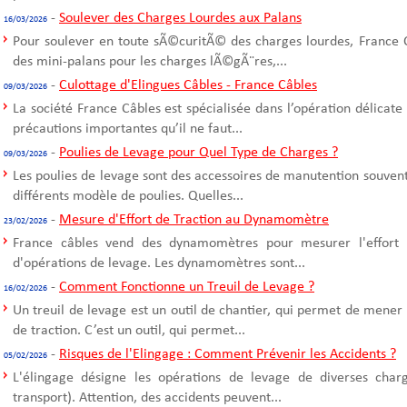
-
Soulever des Charges Lourdes aux Palans
16/03/2026
Pour soulever en toute sÃ©curitÃ© des charges lourdes, France C
des mini-palans pour les charges lÃ©gÃ¨res,...
-
Culottage d'Elingues Câbles - France Câbles
09/03/2026
La société France Câbles est spécialisée dans l’opération délicate
précautions importantes qu’il ne faut...
-
Poulies de Levage pour Quel Type de Charges ?
09/03/2026
Les poulies de levage sont des accessoires de manutention souvent u
différents modèle de poulies. Quelles...
-
Mesure d'Effort de Traction au Dynamomètre
23/02/2026
France câbles vend des dynamomètres pour mesurer l'effort d
d'opérations de levage. Les dynamomètres sont...
-
Comment Fonctionne un Treuil de Levage ?
16/02/2026
Un treuil de levage est un outil de chantier, qui permet de mener
de traction. C’est un outil, qui permet...
-
Risques de l'Elingage : Comment Prévenir les Accidents ?
05/02/2026
L'élingage désigne les opérations de levage de diverses cha
transport). Attention, des accidents peuvent...