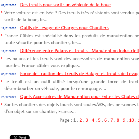
-
Des treuils pour sortir un véhicule de la boue
02/02/2026
Votre voiture est enlisée ? Des treuils très résistants sont vendus 
sortir de la boue, le...
-
Outils de Levage de Charges pour Chantiers
19/01/2026
France Câbles est spécialisé dans les produits de manutention p
toute sécurité pour les chantiers, les...
-
Différence entre Palans et Treuils - Manutention Industriel
12/01/2026
Les palans et les treuils sont des accessoires de manutention sou
lourdes. France câbles vous explique...
-
Force de Traction des Treuils de Halage et Treuils de Leva
05/01/2026
Le treuil est un outil utilisé lorsqu'une grande force de trac
désembourber un véhicule, pour le remorquage....
-
Quels Accessoires de Manutention pour Eviter les Chutes d
23/12/2025
Sur les chantiers des objets lourds sont soulevÃ©s, des personnes t
d'un objet sur un chantier, France...
Page :
1
.
2
.
3
.
4
.
5
.
6
.
7
.
8
.
9
.
10
.