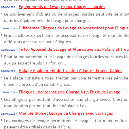
-
Equipements de Levage pour Charges Lourdes
05/06/2026
Le soulèvement d'objets ou de charges lourdes peut vite se mont
dans les équipements de levage pour charges...
-
Différentes Elingues de Levage et Accessoires pour Elingue
25/05/2026
France câbles expert dans les accessoires de levage et manutentio
différents accessoires pour élingues.
-
Tirfor Appareil de Levage et Alternative aux Palans et Treu
15/05/2026
Pour la manutention et le levage des charges lourdes voire très l
aux palans et treuils : Tirfor, un...
-
Halage Equipement de Traction Adapté - France Câbles
05/05/2026
Le Halage consiste à tirer, tracter par voie terrestre des pénich
d'une rivière ou d'un canal. France...
-
Elingues : Accrocher une Charge à un Engin de Levage
23/04/2026
Les élingues permettent d'accrocher une charge levée. C'est un
manutention permettant de la déplacer. Les...
-
Manutention et Levage de Charges avec Cordages
13/04/2026
Les cordages de levage permettent le levage et la manutention 
peuvent être utilisés dans le BTP, la...