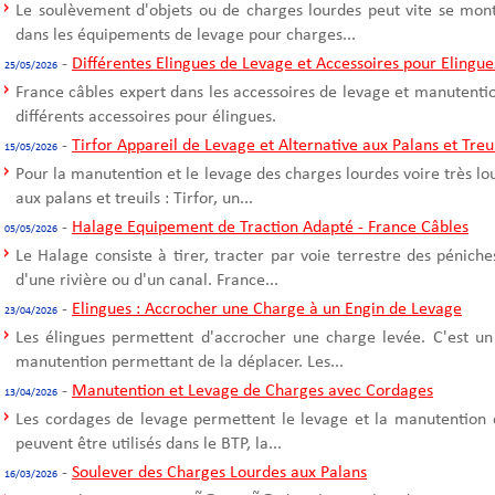
Le soulèvement d'objets ou de charges lourdes peut vite se mont
dans les équipements de levage pour charges...
-
Différentes Elingues de Levage et Accessoires pour Elingue
25/05/2026
France câbles expert dans les accessoires de levage et manutentio
différents accessoires pour élingues.
-
Tirfor Appareil de Levage et Alternative aux Palans et Treu
15/05/2026
Pour la manutention et le levage des charges lourdes voire très l
aux palans et treuils : Tirfor, un...
-
Halage Equipement de Traction Adapté - France Câbles
05/05/2026
Le Halage consiste à tirer, tracter par voie terrestre des pénich
d'une rivière ou d'un canal. France...
-
Elingues : Accrocher une Charge à un Engin de Levage
23/04/2026
Les élingues permettent d'accrocher une charge levée. C'est un
manutention permettant de la déplacer. Les...
-
Manutention et Levage de Charges avec Cordages
13/04/2026
Les cordages de levage permettent le levage et la manutention 
peuvent être utilisés dans le BTP, la...
-
Soulever des Charges Lourdes aux Palans
16/03/2026