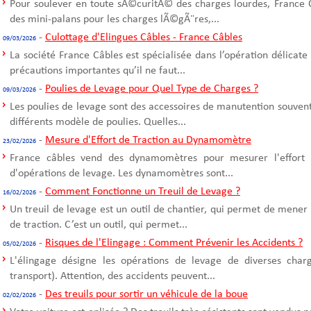
Pour soulever en toute sÃ©curitÃ© des charges lourdes, France C
des mini-palans pour les charges lÃ©gÃ¨res,...
-
Culottage d'Elingues Câbles - France Câbles
09/03/2026
La société France Câbles est spécialisée dans l’opération délicate
précautions importantes qu’il ne faut...
-
Poulies de Levage pour Quel Type de Charges ?
09/03/2026
Les poulies de levage sont des accessoires de manutention souvent u
différents modèle de poulies. Quelles...
-
Mesure d'Effort de Traction au Dynamomètre
23/02/2026
France câbles vend des dynamomètres pour mesurer l'effort d
d'opérations de levage. Les dynamomètres sont...
-
Comment Fonctionne un Treuil de Levage ?
16/02/2026
Un treuil de levage est un outil de chantier, qui permet de mener
de traction. C’est un outil, qui permet...
-
Risques de l'Elingage : Comment Prévenir les Accidents ?
05/02/2026
L'élingage désigne les opérations de levage de diverses cha
transport). Attention, des accidents peuvent...
-
Des treuils pour sortir un véhicule de la boue
02/02/2026