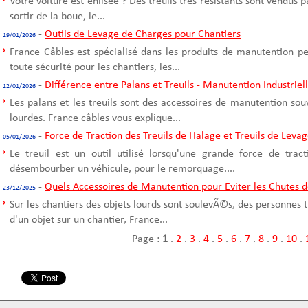
Votre voiture est enlisée ? Des treuils très résistants sont vendus 
sortir de la boue, le...
-
Outils de Levage de Charges pour Chantiers
19/01/2026
France Câbles est spécialisé dans les produits de manutention p
toute sécurité pour les chantiers, les...
-
Différence entre Palans et Treuils - Manutention Industriel
12/01/2026
Les palans et les treuils sont des accessoires de manutention sou
lourdes. France câbles vous explique...
-
Force de Traction des Treuils de Halage et Treuils de Leva
05/01/2026
Le treuil est un outil utilisé lorsqu'une grande force de trac
désembourber un véhicule, pour le remorquage....
-
Quels Accessoires de Manutention pour Eviter les Chutes d
23/12/2025
Sur les chantiers des objets lourds sont soulevÃ©s, des personnes t
d'un objet sur un chantier, France...
Page :
1
.
2
.
3
.
4
.
5
.
6
.
7
.
8
.
9
.
10
.