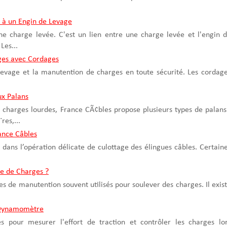
 à un Engin de Levage
ne charge levée. C'est un lien entre une charge levée et l'engin 
Les...
ges avec Cordages
levage et la manutention de charges en toute sécurité. Les cordag
ux Palans
charges lourdes, France CÃ¢bles propose plusieurs types de palans
res,...
rance Câbles
 dans l’opération délicate de culottage des élingues câbles. Certain
pe de Charges ?
es de manutention souvent utilisés pour soulever des charges. Il exis
u Dynamomètre
pour mesurer l'effort de traction et contrôler les charges lo