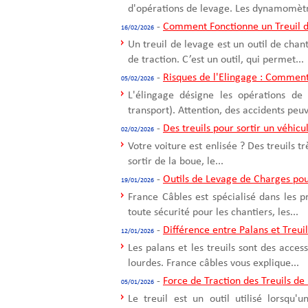
d'opérations de levage. Les dynamomètre
-
Comment Fonctionne un Treuil d
16/02/2026
Un treuil de levage est un outil de cha
de traction. C’est un outil, qui permet...
-
Risques de l'Elingage : Comment
05/02/2026
L'élingage désigne les opérations de
transport). Attention, des accidents peuv
-
Des treuils pour sortir un véhicu
02/02/2026
Votre voiture est enlisée ? Des treuils t
sortir de la boue, le...
-
Outils de Levage de Charges pou
19/01/2026
France Câbles est spécialisé dans les 
toute sécurité pour les chantiers, les...
-
Différence entre Palans et Treui
12/01/2026
Les palans et les treuils sont des acce
lourdes. France câbles vous explique...
-
Force de Traction des Treuils de
05/01/2026
Le treuil est un outil utilisé lorsqu