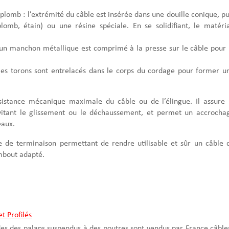
plomb : l’extrémité du câble est insérée dans une douille conique, pu
omb, étain) ou une résine spéciale. En se solidifiant, le matéri
 un manchon métallique est comprimé à la presse sur le câble pour 
: les torons sont entrelacés dans le corps du cordage pour former u
sistance mécanique maximale du câble ou de l’élingue. Il assure 
évitant le glissement ou le déchaussement, et permet un accrocha
eaux.
 de terminaison permettant de rendre utilisable et sûr un câble 
mbout adapté.
t Profilés
des des palans suspendus à des poutres sont vendus par France câble