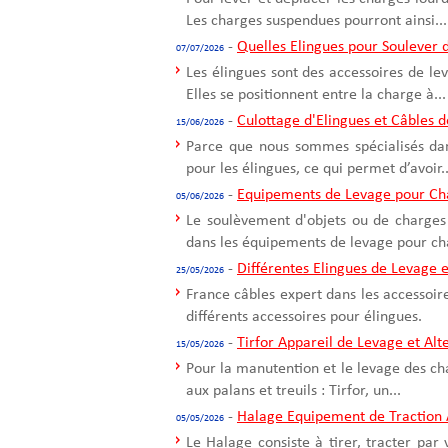
Les charges suspendues pourront ainsi...
-
Quelles Elingues pour Soulever 
07/07/2026
Les élingues sont des accessoires de le
Elles se positionnent entre la charge à...
-
Culottage d'Elingues et Câbles 
15/06/2026
Parce que nous sommes spécialisés dans
pour les élingues, ce qui permet d’avoir..
-
Equipements de Levage pour Ch
05/06/2026
Le soulèvement d'objets ou de charges 
dans les équipements de levage pour cha
-
Différentes Elingues de Levage e
25/05/2026
France câbles expert dans les accessoir
différents accessoires pour élingues.
-
Tirfor Appareil de Levage et Alte
15/05/2026
Pour la manutention et le levage des ch
aux palans et treuils : Tirfor, un...
-
Halage Equipement de Traction 
05/05/2026
Le Halage consiste à tirer, tracter par