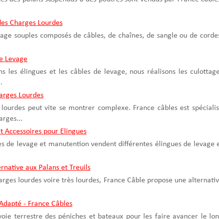
des Charges Lourdes
vage souples composés de câbles, de chaînes, de sangle ou de corde
de Levage
 les élingues et les câbles de levage, nous réalisons les culottag
.
arges Lourdes
lourdes peut vite se montrer complexe. France câbles est spéciali
rges...
t Accessoires pour Elingues
es de levage et manutention vendent différentes élingues de levage 
rnative aux Palans et Treuils
arges lourdes voire très lourdes, France Câble propose une alternati
Adapté - France Câbles
 voie terrestre des péniches et bateaux pour les faire avancer le lo