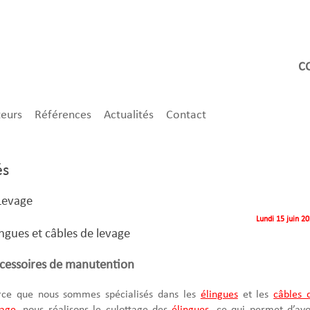
teurs
Références
Actualités
Contact
és
 Levage
Lundi 15 juin 2
ingues et câbles de levage
cessoires de manutention
rce que nous sommes spécialisés dans les
élingues
et les
câbles 