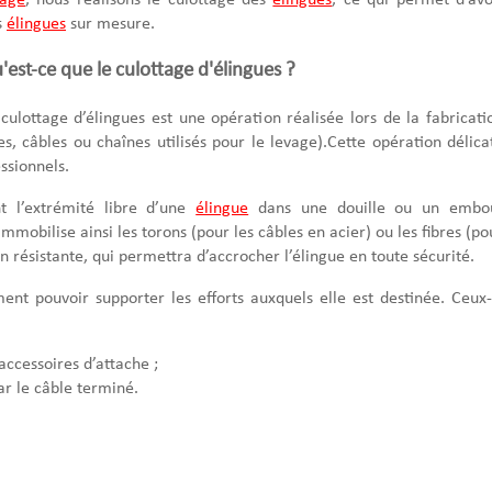
vage
, nous réalisons le culottage des
élingues
, ce qui permet d’avo
s
élingues
sur mesure.
'est-ce que le culottage d'élingues ?
culottage d’élingues est une opération réalisée lors de la fabricati
s, câbles ou chaînes utilisés pour le levage).Cette opération délica
ssionnels.
nt l’extrémité libre d’une
élingue
dans une douille ou un embo
obilise ainsi les torons (pour les câbles en acier) ou les fibres (po
n résistante, qui permettra d’accrocher l’élingue en toute sécurité.
ent pouvoir supporter les efforts auxquels elle est destinée. Ceux-
accessoires d’attache ;
ar le câble terminé.