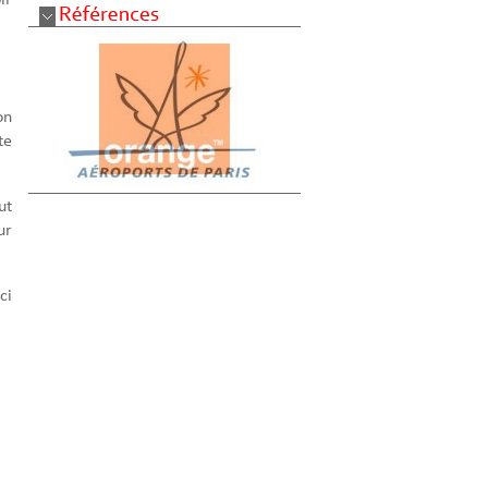
ir
on
te
ut
ur
ci