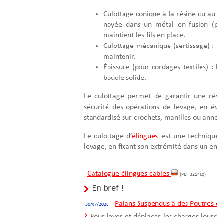
Culottage conique à la résine ou au 
noyée dans un métal en fusion (pl
maintient les fils en place.
Culottage mécanique (sertissage) :
maintenir.
Épissure (pour cordages textiles) 
boucle solide.
Le culottage permet de garantir une ré
sécurité des opérations de levage, en 
standardisé sur crochets, manilles ou ann
Le culottage d’
élingues
est une technique
levage, en fixant son extrémité dans un e
Catalogue élingues câbles
(PDF 3214Ko)
En bref !
-
Palans Suspendus à des Poutres e
30/07/2026
Pour lever et déplacer les charges lour