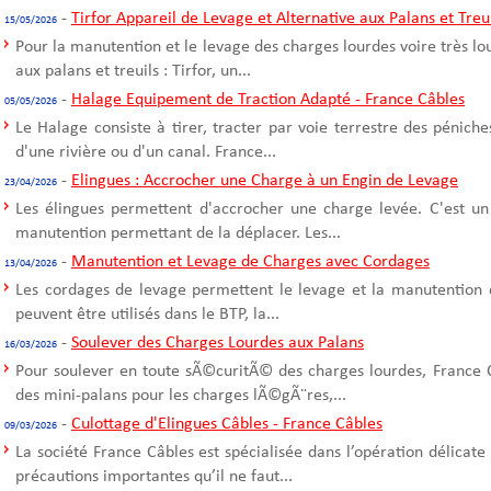
-
Tirfor Appareil de Levage et Alternative aux Palans et Treu
15/05/2026
Pour la manutention et le levage des charges lourdes voire très l
aux palans et treuils : Tirfor, un...
-
Halage Equipement de Traction Adapté - France Câbles
05/05/2026
Le Halage consiste à tirer, tracter par voie terrestre des pénich
d'une rivière ou d'un canal. France...
-
Elingues : Accrocher une Charge à un Engin de Levage
23/04/2026
Les élingues permettent d'accrocher une charge levée. C'est un
manutention permettant de la déplacer. Les...
-
Manutention et Levage de Charges avec Cordages
13/04/2026
Les cordages de levage permettent le levage et la manutention 
peuvent être utilisés dans le BTP, la...
-
Soulever des Charges Lourdes aux Palans
16/03/2026
Pour soulever en toute sÃ©curitÃ© des charges lourdes, France C
des mini-palans pour les charges lÃ©gÃ¨res,...
-
Culottage d'Elingues Câbles - France Câbles
09/03/2026
La société France Câbles est spécialisée dans l’opération délicate
précautions importantes qu’il ne faut...