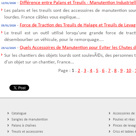
-
Différence entre Palans et Treuils - Manutention Industriel
12/01/2026
Les palans et les treuils sont des accessoires de manutention sou
lourdes. France câbles vous explique...
-
Force de Traction des Treuils de Halage et Treuils de Leva
05/01/2026
Le treuil est un outil utilisé lorsqu'une grande force de trac
désembourber un véhicule, pour le remorquage....
-
Quels Accessoires de Manutention pour Eviter les Chutes d
23/12/2025
Sur les chantiers des objets lourds sont soulevÃ©s, des personnes t
d'un objet sur un chantier, France...
Page :
1
.
2
.
3
.
4
.
5
.
6
.
7
.
8
.
9
.
10
.
Catalogue
Accessoires de
Sangles de manutention
Poulies et réas
Palans à chaînes
Pinces de levag
Treuils et accessoires
Crics et tables 