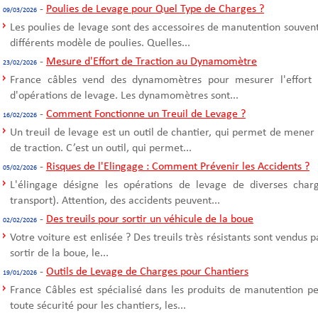
-
Poulies de Levage pour Quel Type de Charges ?
09/03/2026
Les poulies de levage sont des accessoires de manutention souvent u
différents modèle de poulies. Quelles...
-
Mesure d'Effort de Traction au Dynamomètre
23/02/2026
France câbles vend des dynamomètres pour mesurer l'effort d
d'opérations de levage. Les dynamomètres sont...
-
Comment Fonctionne un Treuil de Levage ?
16/02/2026
Un treuil de levage est un outil de chantier, qui permet de mener
de traction. C’est un outil, qui permet...
-
Risques de l'Elingage : Comment Prévenir les Accidents ?
05/02/2026
L'élingage désigne les opérations de levage de diverses cha
transport). Attention, des accidents peuvent...
-
Des treuils pour sortir un véhicule de la boue
02/02/2026
Votre voiture est enlisée ? Des treuils très résistants sont vendus 
sortir de la boue, le...
-
Outils de Levage de Charges pour Chantiers
19/01/2026
France Câbles est spécialisé dans les produits de manutention p
toute sécurité pour les chantiers, les...