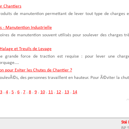
r Chantiers
produits de manutention permettant de lever tout type de charges 
ls - Manutention Industrielle
ssoires de manutention souvent utilisés pour soulever des charges tr
 Halage et Treuils de Levage
'une grande force de traction est requise : pour lever une charg
rquage....
n pour Eviter les Chutes de Chantier ?
 soulevÃ©s, des personnes travaillent en hauteur. Pour Ã©viter la chu
3
.
4
.
5
.
6
.
7
.
8
.
9
.
10
.
11
.
12
.
13
.
14
Sté
BP 5