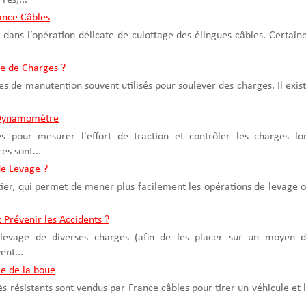
res,...
rance Câbles
 dans l’opération délicate de culottage des élingues câbles. Certain
pe de Charges ?
es de manutention souvent utilisés pour soulever des charges. Il exis
u Dynamomètre
pour mesurer l'effort de traction et contrôler les charges lo
s sont...
e Levage ?
ntier, qui permet de mener plus facilement les opérations de levage 
 Prévenir les Accidents ?
 levage de diverses charges (afin de les placer sur un moyen 
ent...
le de la boue
rès résistants sont vendus par France câbles pour tirer un véhicule et 