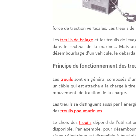
force de traction verticales. Les treuils d
Les
treuils de halage
et les treuils de leva
dans le secteur de la marine… Mais aus
désembourbage d'un véhicule, le débarda
Principe de fonctionnement des treu
Les
treuils
sont en général composés d'un 
un câble qui est attaché à la charge à ti
mouvement de traction de la charge.
Les treuils se distinguent aussi par l'énergie
des
treuils pneumatiques
.
Le choix des
treuils
dépend de l'utilisatio
disponible. Par exemple, pour désembourber
réseau électrique est disponible à bord alo