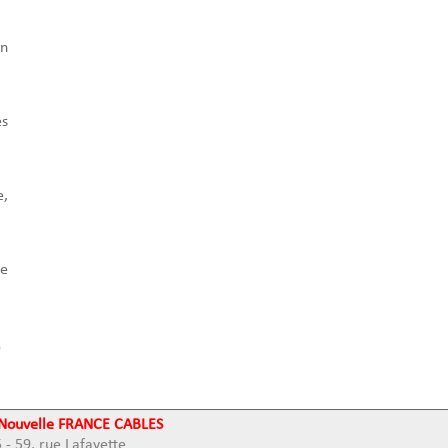
en
ès
e,
te
 Nouvelle FRANCE CABLES
 - 59, rue Lafayette