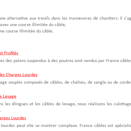
ne alternative aux treuils dans les manœuvres de chantiers: il s'ag
 avec une course illimitée du câble,
ne course illimitée du câble.
t Profilés
des des palans suspendus à des poutres sont vendus par France câble
des Charges Lourdes
vage souples composés de câbles, de chaînes, de sangle ou de corde
de Levage
 les élingues et les câbles de levage, nous réalisons les culottag
.
arges Lourdes
lourdes peut vite se montrer complexe. France câbles est spéciali