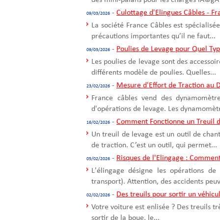
des mini-palans pour les charges lÃ©gÃ¨
-
Culottage d'Elingues Câbles - F
09/03/2026
La société France Câbles est spécialisée
précautions importantes qu’il ne faut...
-
Poulies de Levage pour Quel Ty
09/03/2026
Les poulies de levage sont des accessoir
différents modèle de poulies. Quelles...
-
Mesure d'Effort de Traction a
23/02/2026
France câbles vend des dynamomètres 
d'opérations de levage. Les dynamomètre
-
Comment Fonctionne un Treuil d
16/02/2026
Un treuil de levage est un outil de cha
de traction. C’est un outil, qui permet...
-
Risques de l'Elingage : Comment
05/02/2026
L'élingage désigne les opérations de
transport). Attention, des accidents peuv
-
Des treuils pour sortir un véhicu
02/02/2026
Votre voiture est enlisée ? Des treuils t
sortir de la boue, le...