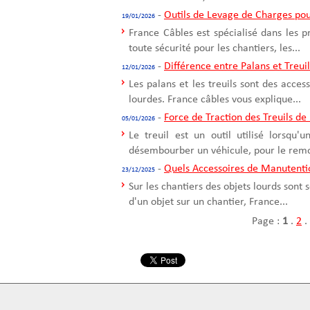
-
Outils de Levage de Charges pou
19/01/2026
France Câbles est spécialisé dans les 
toute sécurité pour les chantiers, les...
-
Différence entre Palans et Treui
12/01/2026
Les palans et les treuils sont des acce
lourdes. France câbles vous explique...
-
Force de Traction des Treuils de
05/01/2026
Le treuil est un outil utilisé lorsqu
désembourber un véhicule, pour le remo
-
Quels Accessoires de Manutentio
23/12/2025
Sur les chantiers des objets lourds sont
d'un objet sur un chantier, France...
Page :
1
.
2
.