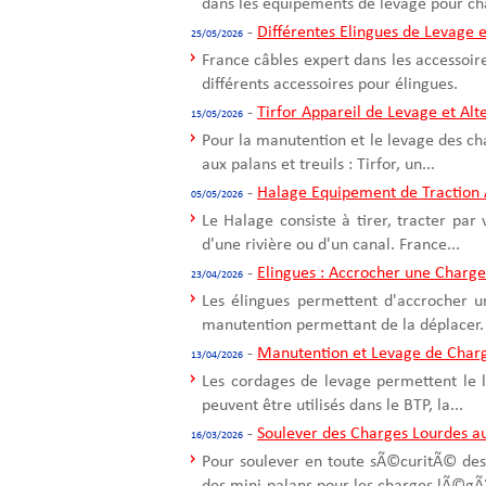
dans les équipements de levage pour cha
-
Différentes Elingues de Levage e
25/05/2026
France câbles expert dans les accessoir
différents accessoires pour élingues.
-
Tirfor Appareil de Levage et Alte
15/05/2026
Pour la manutention et le levage des ch
aux palans et treuils : Tirfor, un...
-
Halage Equipement de Traction 
05/05/2026
Le Halage consiste à tirer, tracter par
d'une rivière ou d'un canal. France...
-
Elingues : Accrocher une Charge
23/04/2026
Les élingues permettent d'accrocher u
manutention permettant de la déplacer. 
-
Manutention et Levage de Char
13/04/2026
Les cordages de levage permettent le 
peuvent être utilisés dans le BTP, la...
-
Soulever des Charges Lourdes a
16/03/2026
Pour soulever en toute sÃ©curitÃ© des 