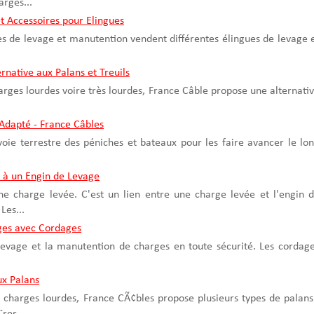
rges...
t Accessoires pour Elingues
es de levage et manutention vendent différentes élingues de levage 
rnative aux Palans et Treuils
arges lourdes voire très lourdes, France Câble propose une alternati
Adapté - France Câbles
 voie terrestre des péniches et bateaux pour les faire avancer le lo
 à un Engin de Levage
ne charge levée. C'est un lien entre une charge levée et l'engin 
Les...
ges avec Cordages
levage et la manutention de charges en toute sécurité. Les cordag
ux Palans
charges lourdes, France CÃ¢bles propose plusieurs types de palans