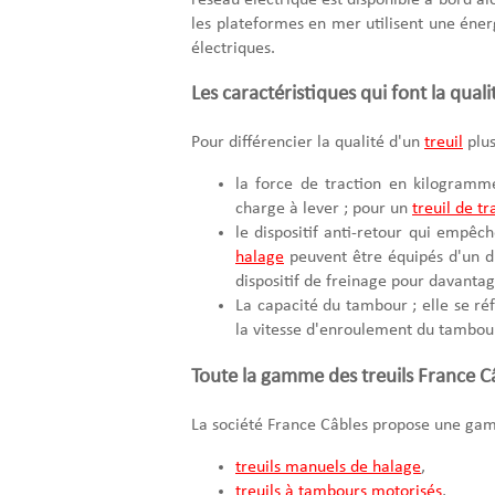
les plateformes en mer utilisent une énerg
électriques.
Les caractéristiques qui font la quali
Pour différencier la qualité d'un
treuil
plus
la force de traction en kilogram
charge à lever ; pour un
treuil de tr
le dispositif anti-retour qui empêc
halage
peuvent être équipés d'un dis
dispositif de freinage pour davantag
La capacité du tambour ; elle se r
la vitesse d'enroulement du tambour
Toute la gamme des treuils France C
La société France Câbles propose une gam
treuils manuels de halage
,
treuils à tambours motorisés
,