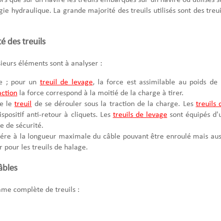
ie hydraulique. La grande majorité des treuils utilisés sont des treui
té des treuils
ieurs éléments sont à analyser :
me ; pour un
treuil de levage
, la force est assimilable au poids de 
action
la force correspond à la moitié de la charge à tirer.
he le
treuil
de se dérouler sous la traction de la charge. Les
treuils 
positif anti-retour à cliquets. Les
treuils de levage
sont équipés d'
e de sécurité.
éfére à la longueur maximale du câble pouvant être enroulé mais aus
 pour les treuils de halage.
âbles
me complète de treuils :