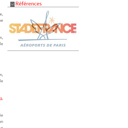
e,
ne
n,
le
n,
le
es
,
ie
un
ur