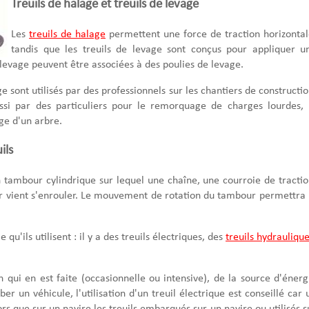
Treuils de halage et treuils de levage
Les
treuils de halage
permettent une force de traction horizontal
tandis que les treuils de levage sont conçus pour appliquer u
e levage peuvent être associées à des poulies de levage.
ge sont utilisés par des professionnels sur les chantiers de constructio
si par des particuliers pour le remorquage de charges lourdes, 
ge d'un arbre.
ils
tambour cylindrique sur lequel une chaîne, une courroie de tractio
rer vient s'enrouler. Le mouvement de rotation du tambour permettra 
 qu'ils utilisent : il y a des treuils électriques, des
treuils hydrauliqu
n qui en est faite (occasionnelle ou intensive), de la source d'énerg
 un véhicule, l'utilisation d'un treuil électrique est conseillé car 
rs que sur un navire les treuils embarqués sur un navire ou utilisés s