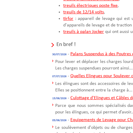
treuils électriques poste fixe
,
treuils de 12/14 volts
,
tirfor
: appareil de levage qui est u
d'appareils de levage et de traction
treuils à palan Jocker
qui ont aussi u
En bref !
-
Palans Suspendus à des Poutres e
30/07/2026
Pour lever et déplacer les charges lour
Les charges suspendues pourront ainsi...
-
Quelles Elingues pour Soulever 
07/07/2026
Les élingues sont des accessoires de le
Elles se positionnent entre la charge à...
-
Culottage d'Elingues et Câbles 
15/06/2026
Parce que nous sommes spécialisés dans
pour les élingues, ce qui permet d’avoir..
-
Equipements de Levage pour Ch
05/06/2026
Le soulèvement d'objets ou de charges 