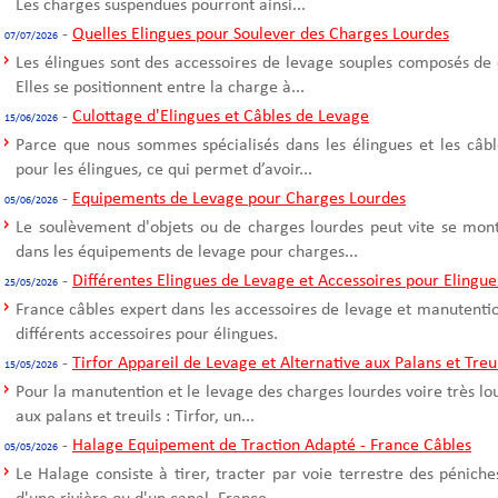
Les charges suspendues pourront ainsi...
-
Quelles Elingues pour Soulever des Charges Lourdes
07/07/2026
Les élingues sont des accessoires de levage souples composés de 
Elles se positionnent entre la charge à...
-
Culottage d'Elingues et Câbles de Levage
15/06/2026
Parce que nous sommes spécialisés dans les élingues et les câble
pour les élingues, ce qui permet d’avoir...
-
Equipements de Levage pour Charges Lourdes
05/06/2026
Le soulèvement d'objets ou de charges lourdes peut vite se mont
dans les équipements de levage pour charges...
-
Différentes Elingues de Levage et Accessoires pour Elingue
25/05/2026
France câbles expert dans les accessoires de levage et manutentio
différents accessoires pour élingues.
-
Tirfor Appareil de Levage et Alternative aux Palans et Treu
15/05/2026
Pour la manutention et le levage des charges lourdes voire très l
aux palans et treuils : Tirfor, un...
-
Halage Equipement de Traction Adapté - France Câbles
05/05/2026
Le Halage consiste à tirer, tracter par voie terrestre des pénich