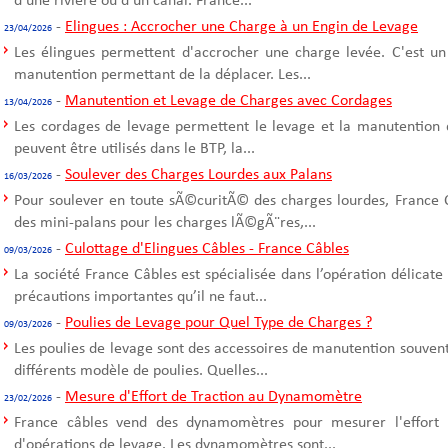
d'une rivière ou d'un canal. France...
-
Elingues : Accrocher une Charge à un Engin de Levage
23/04/2026
Les élingues permettent d'accrocher une charge levée. C'est un
manutention permettant de la déplacer. Les...
-
Manutention et Levage de Charges avec Cordages
13/04/2026
Les cordages de levage permettent le levage et la manutention 
peuvent être utilisés dans le BTP, la...
-
Soulever des Charges Lourdes aux Palans
16/03/2026
Pour soulever en toute sÃ©curitÃ© des charges lourdes, France C
des mini-palans pour les charges lÃ©gÃ¨res,...
-
Culottage d'Elingues Câbles - France Câbles
09/03/2026
La société France Câbles est spécialisée dans l’opération délicate
précautions importantes qu’il ne faut...
-
Poulies de Levage pour Quel Type de Charges ?
09/03/2026
Les poulies de levage sont des accessoires de manutention souvent u
différents modèle de poulies. Quelles...
-
Mesure d'Effort de Traction au Dynamomètre
23/02/2026
France câbles vend des dynamomètres pour mesurer l'effort d
d'opérations de levage. Les dynamomètres sont...