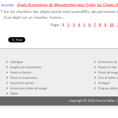
-
Quels Accessoires de Manutention pour Eviter les Chutes d
23/12/2025
Sur les chantiers des objets lourds sont soulevÃ©s, des personnes t
d'un objet sur un chantier, France...
Page :
1
.
2
.
3
.
4
.
5
.
6
.
7
.
8
.
9
.
10
.
Catalogue
Accessoires de
Sangles de manutention
Poulies et réas
Palans à chaînes
Pinces de levag
Treuils et accessoires
Crics et tables 
Sécurité et harnais
Cordages
Accessoires câbles de levage
Élingues câbles
Câbles
Copyright © 2026 France Cables