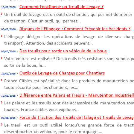
-
Comment Fonctionne un Treuil de Levage ?
16/02/2026
Un treuil de levage est un outil de chantier, qui permet de mener
de traction. C’est un outil, qui permet...
-
Risques de l'Elingage : Comment Prévenir les Accidents ?
05/02/2026
L'élingage désigne les opérations de levage de diverses cha
transport). Attention, des accidents peuvent...
-
Des treuils pour sortir un véhicule de la boue
02/02/2026
Votre voiture est enlisée ? Des treuils très résistants sont vendus 
sortir de la boue, le...
-
Outils de Levage de Charges pour Chantiers
19/01/2026
France Câbles est spécialisé dans les produits de manutention p
toute sécurité pour les chantiers, les...
-
Différence entre Palans et Treuils - Manutention Industriel
12/01/2026
Les palans et les treuils sont des accessoires de manutention sou
lourdes. France câbles vous explique...
-
Force de Traction des Treuils de Halage et Treuils de Leva
05/01/2026
Le treuil est un outil utilisé lorsqu'une grande force de trac
désembourber un véhicule, pour le remorquage....