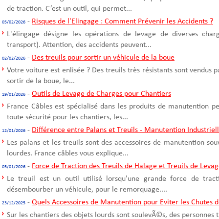
de traction. C’est un outil, qui permet...
-
Risques de l'Elingage : Comment Prévenir les Accidents ?
05/02/2026
L'élingage désigne les opérations de levage de diverses cha
transport). Attention, des accidents peuvent...
-
Des treuils pour sortir un véhicule de la boue
02/02/2026
Votre voiture est enlisée ? Des treuils très résistants sont vendus 
sortir de la boue, le...
-
Outils de Levage de Charges pour Chantiers
19/01/2026
France Câbles est spécialisé dans les produits de manutention p
toute sécurité pour les chantiers, les...
-
Différence entre Palans et Treuils - Manutention Industriel
12/01/2026
Les palans et les treuils sont des accessoires de manutention sou
lourdes. France câbles vous explique...
-
Force de Traction des Treuils de Halage et Treuils de Leva
05/01/2026
Le treuil est un outil utilisé lorsqu'une grande force de trac
désembourber un véhicule, pour le remorquage....
-
Quels Accessoires de Manutention pour Eviter les Chutes d
23/12/2025
Sur les chantiers des objets lourds sont soulevÃ©s, des personnes t