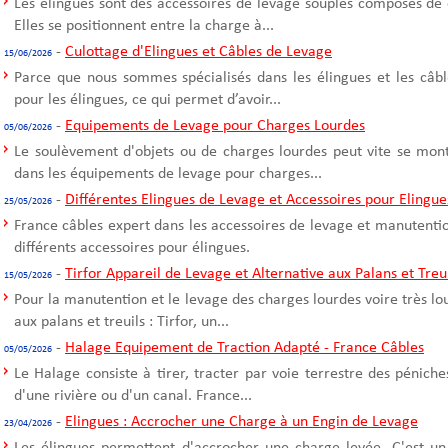
Les élingues sont des accessoires de levage souples composés de 
Elles se positionnent entre la charge à...
-
Culottage d'Elingues et Câbles de Levage
15/06/2026
Parce que nous sommes spécialisés dans les élingues et les câble
pour les élingues, ce qui permet d’avoir...
-
Equipements de Levage pour Charges Lourdes
05/06/2026
Le soulèvement d'objets ou de charges lourdes peut vite se mont
dans les équipements de levage pour charges...
-
Différentes Elingues de Levage et Accessoires pour Elingue
25/05/2026
France câbles expert dans les accessoires de levage et manutentio
différents accessoires pour élingues.
-
Tirfor Appareil de Levage et Alternative aux Palans et Treu
15/05/2026
Pour la manutention et le levage des charges lourdes voire très l
aux palans et treuils : Tirfor, un...
-
Halage Equipement de Traction Adapté - France Câbles
05/05/2026
Le Halage consiste à tirer, tracter par voie terrestre des pénich
d'une rivière ou d'un canal. France...
-
Elingues : Accrocher une Charge à un Engin de Levage
23/04/2026