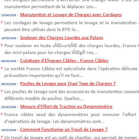
Les élingues permettent d'accrocher une charge levée. C'est un
manutention permettant de la déplacer. Les...
-
Manutention et Levage de Charges avec Cordages
13/04/2026
Les cordages de levage permettent le levage et la manutention 
peuvent être utilisés dans le BTP, la...
-
Soulever des Charges Lourdes aux Palans
16/03/2026
Pour soulever en toute sÃ©curitÃ© des charges lourdes, France C
des mini-palans pour les charges lÃ©gÃ¨res,...
-
Culottage d'Elingues Câbles - France Câbles
09/03/2026
La société France Câbles est spécialisée dans l’opération délicate
précautions importantes qu’il ne faut...
-
Poulies de Levage pour Quel Type de Charges ?
09/03/2026
Les poulies de levage sont des accessoires de manutention souvent u
différents modèle de poulies. Quelles...
-
Mesure d'Effort de Traction au Dynamomètre
23/02/2026
France câbles vend des dynamomètres pour mesurer l'effort d
d'opérations de levage. Les dynamomètres sont...
-
Comment Fonctionne un Treuil de Levage ?
16/02/2026
Un treuil de levage est un outil de chantier, qui permet de mener