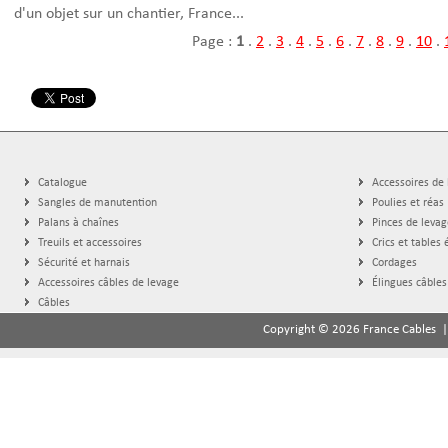
d'un objet sur un chantier, France...
Page :
1
.
2
.
3
.
4
.
5
.
6
.
7
.
8
.
9
.
10
.
Catalogue
Accessoires de
Sangles de manutention
Poulies et réas
Palans à chaînes
Pinces de levag
Treuils et accessoires
Crics et tables 
Sécurité et harnais
Cordages
Accessoires câbles de levage
Élingues câbles
Câbles
Copyright © 2026 France Cables