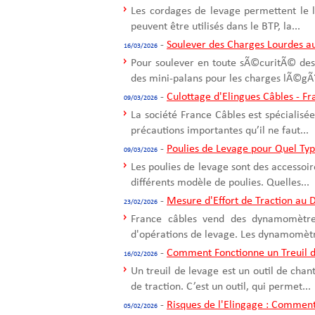
Les cordages de levage permettent le 
peuvent être utilisés dans le BTP, la...
-
Soulever des Charges Lourdes a
16/03/2026
Pour soulever en toute sÃ©curitÃ© des 
des mini-palans pour les charges lÃ©gÃ¨
-
Culottage d'Elingues Câbles - F
09/03/2026
La société France Câbles est spécialisée
précautions importantes qu’il ne faut...
-
Poulies de Levage pour Quel Ty
09/03/2026
Les poulies de levage sont des accessoir
différents modèle de poulies. Quelles...
-
Mesure d'Effort de Traction a
23/02/2026
France câbles vend des dynamomètres 
d'opérations de levage. Les dynamomètre
-
Comment Fonctionne un Treuil d
16/02/2026
Un treuil de levage est un outil de cha
de traction. C’est un outil, qui permet...
-
Risques de l'Elingage : Comment
05/02/2026