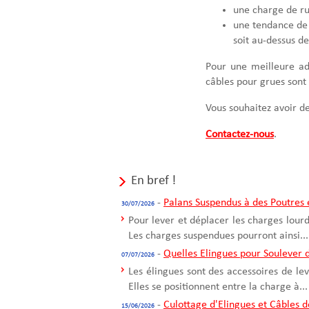
une charge de ru
une tendance de 
soit au-dessus d
Pour une meilleure ad
câbles pour grues sont 
Vous souhaitez avoir 
Contactez-nous
.
En bref !
-
Palans Suspendus à des Poutres e
30/07/2026
Pour lever et déplacer les charges lour
Les charges suspendues pourront ainsi...
-
Quelles Elingues pour Soulever 
07/07/2026
Les élingues sont des accessoires de le
Elles se positionnent entre la charge à...
-
Culottage d'Elingues et Câbles 
15/06/2026