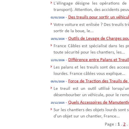
L'élingage désigne les opérations de
transport). Attention, des accidents peuv
-
Des treuils pour sortir un véhicu
02/02/2026
Votre voiture est enlisée ? Des treuils t
sortir de la boue, le...
-
Outils de Levage de Charges pou
19/01/2026
France Câbles est spécialisé dans les 
toute sécurité pour les chantiers, les...
-
Différence entre Palans et Treui
12/01/2026
Les palans et les treuils sont des acce
lourdes. France câbles vous explique...
-
Force de Traction des Treuils de
05/01/2026
Le treuil est un outil utilisé lorsqu
désembourber un véhicule, pour le remo
-
Quels Accessoires de Manutentio
23/12/2025
Sur les chantiers des objets lourds sont
d'un objet sur un chantier, France...
Page :
1
.
2
.