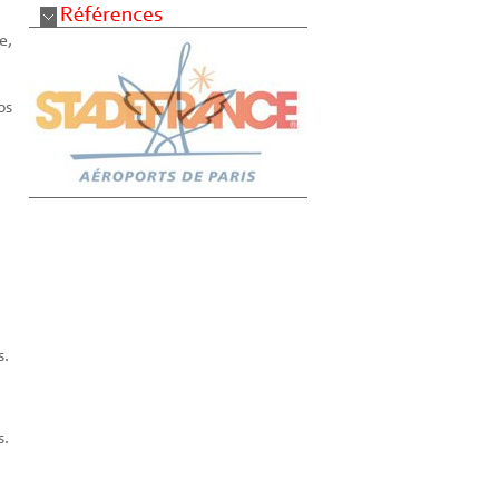
e,
os
s.
s.