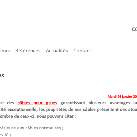
teurs
Références
Actualités
Contact
és
Mardi 26 janvier 2
ose des
câbles pour grues
garantissant plusieurs avantages a
lité exceptionnelle, les propriétés de nos câbles présentent des atou
nombre de ceux-ci, nous pouvons citer :
upérieure aux câbles normalisés ;
vité ;