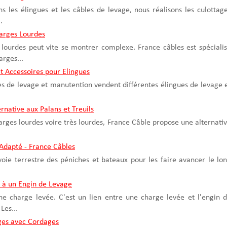
 les élingues et les câbles de levage, nous réalisons les culottag
.
arges Lourdes
lourdes peut vite se montrer complexe. France câbles est spéciali
rges...
t Accessoires pour Elingues
es de levage et manutention vendent différentes élingues de levage 
rnative aux Palans et Treuils
arges lourdes voire très lourdes, France Câble propose une alternati
Adapté - France Câbles
 voie terrestre des péniches et bateaux pour les faire avancer le lo
 à un Engin de Levage
ne charge levée. C'est un lien entre une charge levée et l'engin 
Les...
ges avec Cordages