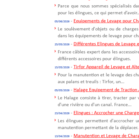
Parce que nous sommes spécialisés dans
pour les élingues, ce qui permet d’avoir..
-
Equipements de Levage pour Ch
05/06/2026
Le soulèvement d'objets ou de charges 
dans les équipements de levage pour cha
-
Différentes Elingues de Levage e
25/05/2026
France câbles expert dans les accessoir
différents accessoires pour élingues.
-
Tirfor Appareil de Levage et Alte
15/05/2026
Pour la manutention et le levage des ch
aux palans et treuils : Tirfor, un...
-
Halage Equipement de Traction 
05/05/2026
Le Halage consiste à tirer, tracter par
d'une rivière ou d'un canal. France...
-
Elingues : Accrocher une Charge
23/04/2026
Les élingues permettent d'accrocher u
manutention permettant de la déplacer. 
-
Manutention et Levage de Char
13/04/2026