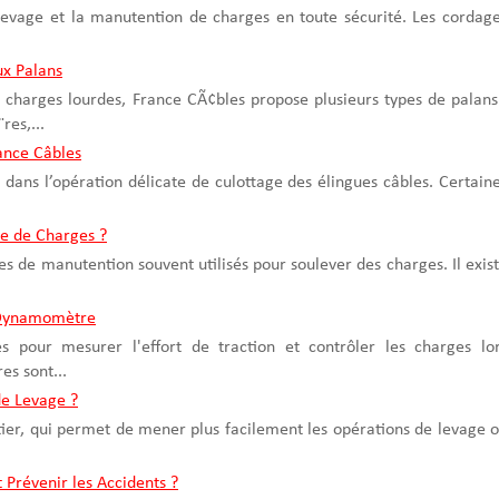
levage et la manutention de charges en toute sécurité. Les cordag
ux Palans
charges lourdes, France CÃ¢bles propose plusieurs types de palans
res,...
rance Câbles
 dans l’opération délicate de culottage des élingues câbles. Certain
pe de Charges ?
es de manutention souvent utilisés pour soulever des charges. Il exis
u Dynamomètre
pour mesurer l'effort de traction et contrôler les charges lo
s sont...
e Levage ?
ntier, qui permet de mener plus facilement les opérations de levage 
 Prévenir les Accidents ?