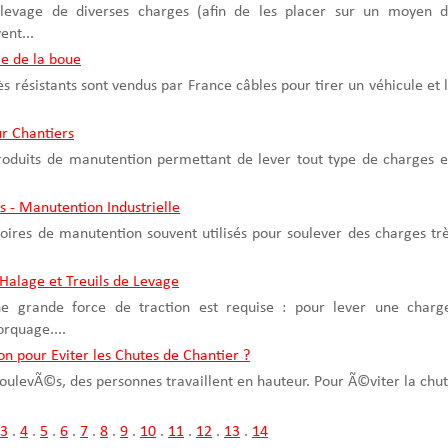
 levage de diverses charges (afin de les placer sur un moyen 
ent...
le de la boue
rès résistants sont vendus par France câbles pour tirer un véhicule et 
r Chantiers
produits de manutention permettant de lever tout type de charges 
ls - Manutention Industrielle
ssoires de manutention souvent utilisés pour soulever des charges tr
 Halage et Treuils de Levage
'une grande force de traction est requise : pour lever une charg
rquage....
n pour Eviter les Chutes de Chantier ?
 soulevÃ©s, des personnes travaillent en hauteur. Pour Ã©viter la chu
3
.
4
.
5
.
6
.
7
.
8
.
9
.
10
.
11
.
12
.
13
.
14