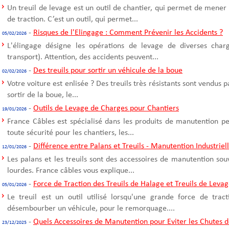
Un treuil de levage est un outil de chantier, qui permet de mener
de traction. C’est un outil, qui permet...
-
Risques de l'Elingage : Comment Prévenir les Accidents ?
05/02/2026
L'élingage désigne les opérations de levage de diverses cha
transport). Attention, des accidents peuvent...
-
Des treuils pour sortir un véhicule de la boue
02/02/2026
Votre voiture est enlisée ? Des treuils très résistants sont vendus 
sortir de la boue, le...
-
Outils de Levage de Charges pour Chantiers
19/01/2026
France Câbles est spécialisé dans les produits de manutention p
toute sécurité pour les chantiers, les...
-
Différence entre Palans et Treuils - Manutention Industriel
12/01/2026
Les palans et les treuils sont des accessoires de manutention sou
lourdes. France câbles vous explique...
-
Force de Traction des Treuils de Halage et Treuils de Leva
05/01/2026
Le treuil est un outil utilisé lorsqu'une grande force de trac
désembourber un véhicule, pour le remorquage....
-
Quels Accessoires de Manutention pour Eviter les Chutes d
23/12/2025