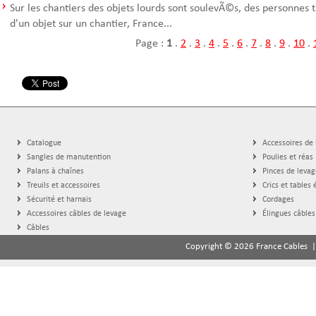
Sur les chantiers des objets lourds sont soulevÃ©s, des personnes t
d'un objet sur un chantier, France...
Page :
1
.
2
.
3
.
4
.
5
.
6
.
7
.
8
.
9
.
10
.
Catalogue
Accessoires de
Sangles de manutention
Poulies et réas
Palans à chaînes
Pinces de levag
Treuils et accessoires
Crics et tables 
Sécurité et harnais
Cordages
Accessoires câbles de levage
Élingues câbles
Câbles
Copyright © 2026 France Cables