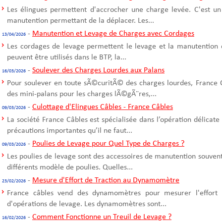
Les élingues permettent d'accrocher une charge levée. C'est un
manutention permettant de la déplacer. Les...
-
Manutention et Levage de Charges avec Cordages
13/04/2026
Les cordages de levage permettent le levage et la manutention 
peuvent être utilisés dans le BTP, la...
-
Soulever des Charges Lourdes aux Palans
16/03/2026
Pour soulever en toute sÃ©curitÃ© des charges lourdes, France C
des mini-palans pour les charges lÃ©gÃ¨res,...
-
Culottage d'Elingues Câbles - France Câbles
09/03/2026
La société France Câbles est spécialisée dans l’opération délicate
précautions importantes qu’il ne faut...
-
Poulies de Levage pour Quel Type de Charges ?
09/03/2026
Les poulies de levage sont des accessoires de manutention souvent u
différents modèle de poulies. Quelles...
-
Mesure d'Effort de Traction au Dynamomètre
23/02/2026
France câbles vend des dynamomètres pour mesurer l'effort d
d'opérations de levage. Les dynamomètres sont...
-
Comment Fonctionne un Treuil de Levage ?
16/02/2026