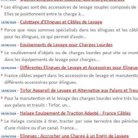
Les élingues sont des accessoires de levage souples composés de 
Elles se positionnent entre la charge à...
-
Culottage d'Elingues et Câbles de Levage
15/06/2026
Parce que nous sommes spécialisés dans les élingues et les câble
pour les élingues, ce qui permet d’avoir...
-
Equipements de Levage pour Charges Lourdes
05/06/2026
Le soulèvement d'objets ou de charges lourdes peut vite se mont
dans les équipements de levage pour charges...
-
Différentes Elingues de Levage et Accessoires pour Elingue
25/05/2026
France câbles expert dans les accessoires de levage et manutentio
différents accessoires pour élingues.
-
Tirfor Appareil de Levage et Alternative aux Palans et Treu
15/05/2026
Pour la manutention et le levage des charges lourdes voire très l
aux palans et treuils : Tirfor, un...
-
Halage Equipement de Traction Adapté - France Câbles
05/05/2026
Le Halage consiste à tirer, tracter par voie terrestre des pénich
d'une rivière ou d'un canal. France...
-
Elingues : Accrocher une Charge à un Engin de Levage
23/04/2026