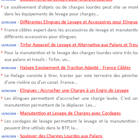
Le soulèvement d'objets ou de charges lourdes peut vite se mont
dans les équipements de levage pour charges...
-
Différentes Elingues de Levage et Accessoires pour Elingue
25/05/2026
France câbles expert dans les accessoires de levage et manutentio
différents accessoires pour élingues.
-
Tirfor Appareil de Levage et Alternative aux Palans et Treu
15/05/2026
Pour la manutention et le levage des charges lourdes voire très l
aux palans et treuils : Tirfor, un...
-
Halage Equipement de Traction Adapté - France Câbles
05/05/2026
Le Halage consiste à tirer, tracter par voie terrestre des pénich
d'une rivière ou d'un canal. France...
-
Elingues : Accrocher une Charge à un Engin de Levage
23/04/2026
Les élingues permettent d'accrocher une charge levée. C'est un
manutention permettant de la déplacer. Les...
-
Manutention et Levage de Charges avec Cordages
13/04/2026
Les cordages de levage permettent le levage et la manutention 
peuvent être utilisés dans le BTP, la...
-
Soulever des Charges Lourdes aux Palans
16/03/2026