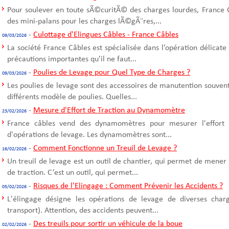
Pour soulever en toute sÃ©curitÃ© des charges lourdes, France C
des mini-palans pour les charges lÃ©gÃ¨res,...
-
Culottage d'Elingues Câbles - France Câbles
09/03/2026
La société France Câbles est spécialisée dans l’opération délicate
précautions importantes qu’il ne faut...
-
Poulies de Levage pour Quel Type de Charges ?
09/03/2026
Les poulies de levage sont des accessoires de manutention souvent u
différents modèle de poulies. Quelles...
-
Mesure d'Effort de Traction au Dynamomètre
23/02/2026
France câbles vend des dynamomètres pour mesurer l'effort d
d'opérations de levage. Les dynamomètres sont...
-
Comment Fonctionne un Treuil de Levage ?
16/02/2026
Un treuil de levage est un outil de chantier, qui permet de mener
de traction. C’est un outil, qui permet...
-
Risques de l'Elingage : Comment Prévenir les Accidents ?
05/02/2026
L'élingage désigne les opérations de levage de diverses cha
transport). Attention, des accidents peuvent...
-
Des treuils pour sortir un véhicule de la boue
02/02/2026