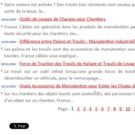
Votre voiture est enlisée ? Des treuils très résistants sont vendus 
sortir de la boue, le...
-
Outils de Levage de Charges pour Chantiers
19/01/2026
France Câbles est spécialisé dans les produits de manutention p
toute sécurité pour les chantiers, les...
-
Différence entre Palans et Treuils - Manutention Industriel
12/01/2026
Les palans et les treuils sont des accessoires de manutention sou
lourdes. France câbles vous explique...
-
Force de Traction des Treuils de Halage et Treuils de Leva
05/01/2026
Le treuil est un outil utilisé lorsqu'une grande force de trac
désembourber un véhicule, pour le remorquage....
-
Quels Accessoires de Manutention pour Eviter les Chutes d
23/12/2025
Sur les chantiers des objets lourds sont soulevÃ©s, des personnes t
d'un objet sur un chantier, France...
Page :
1
.
2
.
3
.
4
.
5
.
6
.
7
.
8
.
9
.
10
.