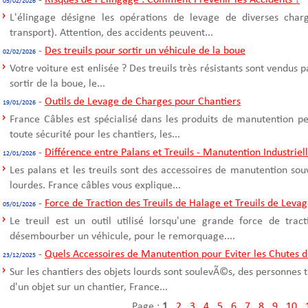
-
Risques de l'Elingage : Comment Prévenir les Accidents ?
05/02/2026
L'élingage désigne les opérations de levage de diverses cha
transport). Attention, des accidents peuvent...
-
Des treuils pour sortir un véhicule de la boue
02/02/2026
Votre voiture est enlisée ? Des treuils très résistants sont vendus 
sortir de la boue, le...
-
Outils de Levage de Charges pour Chantiers
19/01/2026
France Câbles est spécialisé dans les produits de manutention p
toute sécurité pour les chantiers, les...
-
Différence entre Palans et Treuils - Manutention Industriel
12/01/2026
Les palans et les treuils sont des accessoires de manutention sou
lourdes. France câbles vous explique...
-
Force de Traction des Treuils de Halage et Treuils de Leva
05/01/2026
Le treuil est un outil utilisé lorsqu'une grande force de trac
désembourber un véhicule, pour le remorquage....
-
Quels Accessoires de Manutention pour Eviter les Chutes d
23/12/2025
Sur les chantiers des objets lourds sont soulevÃ©s, des personnes t
d'un objet sur un chantier, France...
Page :
1
.
2
.
3
.
4
.
5
.
6
.
7
.
8
.
9
.
10
.