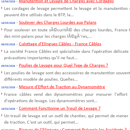
-
Manutention et Levage de Charges avec Cordages
13/04/2026
Les cordages de levage permettent le levage et la manutention 
peuvent être utilisés dans le BTP, la...
-
Soulever des Charges Lourdes aux Palans
16/03/2026
Pour soulever en toute sÃ©curitÃ© des charges lourdes, France C
des mini-palans pour les charges lÃ©gÃ¨res,...
-
Culottage d'Elingues Câbles - France Câbles
09/03/2026
La société France Câbles est spécialisée dans l’opération délicate
précautions importantes qu’il ne faut...
-
Poulies de Levage pour Quel Type de Charges ?
09/03/2026
Les poulies de levage sont des accessoires de manutention souvent u
différents modèle de poulies. Quelles...
-
Mesure d'Effort de Traction au Dynamomètre
23/02/2026
France câbles vend des dynamomètres pour mesurer l'effort d
d'opérations de levage. Les dynamomètres sont...
-
Comment Fonctionne un Treuil de Levage ?
16/02/2026
Un treuil de levage est un outil de chantier, qui permet de mener
de traction. C’est un outil, qui permet...