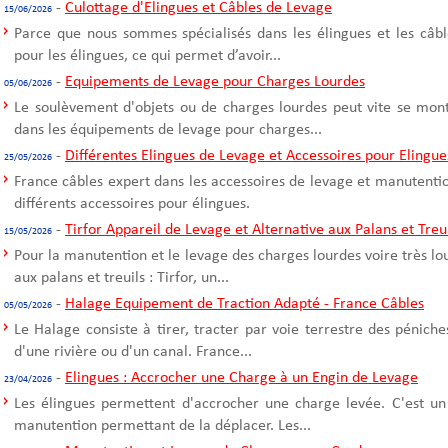
-
Culottage d'Elingues et Câbles de Levage
15/06/2026
Parce que nous sommes spécialisés dans les élingues et les câble
pour les élingues, ce qui permet d’avoir...
-
Equipements de Levage pour Charges Lourdes
05/06/2026
Le soulèvement d'objets ou de charges lourdes peut vite se mont
dans les équipements de levage pour charges...
-
Différentes Elingues de Levage et Accessoires pour Elingue
25/05/2026
France câbles expert dans les accessoires de levage et manutentio
différents accessoires pour élingues.
-
Tirfor Appareil de Levage et Alternative aux Palans et Treu
15/05/2026
Pour la manutention et le levage des charges lourdes voire très l
aux palans et treuils : Tirfor, un...
-
Halage Equipement de Traction Adapté - France Câbles
05/05/2026
Le Halage consiste à tirer, tracter par voie terrestre des pénich
d'une rivière ou d'un canal. France...
-
Elingues : Accrocher une Charge à un Engin de Levage
23/04/2026
Les élingues permettent d'accrocher une charge levée. C'est un
manutention permettant de la déplacer. Les...