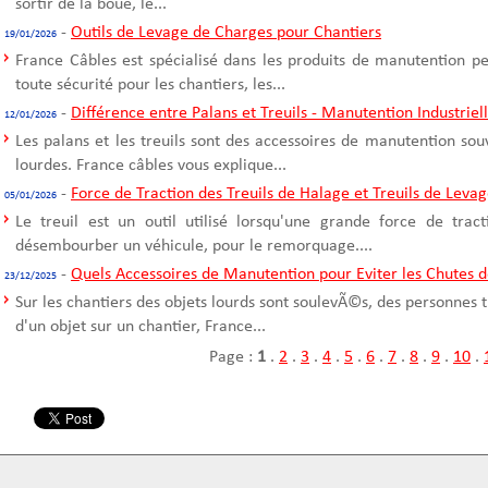
sortir de la boue, le...
-
Outils de Levage de Charges pour Chantiers
19/01/2026
France Câbles est spécialisé dans les produits de manutention p
toute sécurité pour les chantiers, les...
-
Différence entre Palans et Treuils - Manutention Industriel
12/01/2026
Les palans et les treuils sont des accessoires de manutention sou
lourdes. France câbles vous explique...
-
Force de Traction des Treuils de Halage et Treuils de Leva
05/01/2026
Le treuil est un outil utilisé lorsqu'une grande force de trac
désembourber un véhicule, pour le remorquage....
-
Quels Accessoires de Manutention pour Eviter les Chutes d
23/12/2025
Sur les chantiers des objets lourds sont soulevÃ©s, des personnes t
d'un objet sur un chantier, France...
Page :
1
.
2
.
3
.
4
.
5
.
6
.
7
.
8
.
9
.
10
.