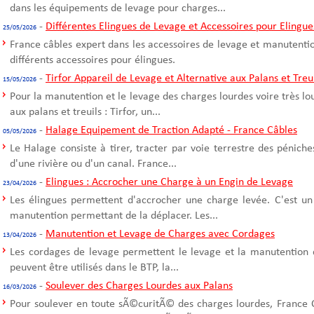
dans les équipements de levage pour charges...
-
Différentes Elingues de Levage et Accessoires pour Elingue
25/05/2026
France câbles expert dans les accessoires de levage et manutentio
différents accessoires pour élingues.
-
Tirfor Appareil de Levage et Alternative aux Palans et Treu
15/05/2026
Pour la manutention et le levage des charges lourdes voire très l
aux palans et treuils : Tirfor, un...
-
Halage Equipement de Traction Adapté - France Câbles
05/05/2026
Le Halage consiste à tirer, tracter par voie terrestre des pénich
d'une rivière ou d'un canal. France...
-
Elingues : Accrocher une Charge à un Engin de Levage
23/04/2026
Les élingues permettent d'accrocher une charge levée. C'est un
manutention permettant de la déplacer. Les...
-
Manutention et Levage de Charges avec Cordages
13/04/2026
Les cordages de levage permettent le levage et la manutention 
peuvent être utilisés dans le BTP, la...
-
Soulever des Charges Lourdes aux Palans
16/03/2026
Pour soulever en toute sÃ©curitÃ© des charges lourdes, France C