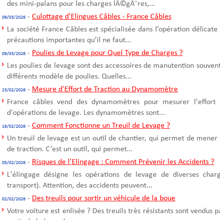
des mini-palans pour les charges lÃ©gÃ¨res,...
-
Culottage d'Elingues Câbles - France Câbles
09/03/2026
La société France Câbles est spécialisée dans l’opération délicate
précautions importantes qu’il ne faut...
-
Poulies de Levage pour Quel Type de Charges ?
09/03/2026
Les poulies de levage sont des accessoires de manutention souvent u
différents modèle de poulies. Quelles...
-
Mesure d'Effort de Traction au Dynamomètre
23/02/2026
France câbles vend des dynamomètres pour mesurer l'effort d
d'opérations de levage. Les dynamomètres sont...
-
Comment Fonctionne un Treuil de Levage ?
16/02/2026
Un treuil de levage est un outil de chantier, qui permet de mener
de traction. C’est un outil, qui permet...
-
Risques de l'Elingage : Comment Prévenir les Accidents ?
05/02/2026
L'élingage désigne les opérations de levage de diverses cha
transport). Attention, des accidents peuvent...
-
Des treuils pour sortir un véhicule de la boue
02/02/2026
Votre voiture est enlisée ? Des treuils très résistants sont vendus 