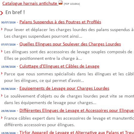
Catalogue harnais antichute
(PDF 1016Ko)
En bref !
-
Palans Suspendus à des Poutres et Profilés
30/07/2026
Pour lever et déplacer les charges lourdes des palans suspendus à
Les charges suspendues pourront ainsi...
-
Quelles Elingues pour Soulever des Charges Lourdes
07/07/2026
Les élingues sont des accessoires de levage souples composés de 
Elles se positionnent entre la charge à...
-
Culottage d'Elingues et Câbles de Levage
15/06/2026
Parce que nous sommes spécialisés dans les élingues et les câble
pour les élingues, ce qui permet d’avoir...
-
Equipements de Levage pour Charges Lourdes
05/06/2026
Le soulèvement d'objets ou de charges lourdes peut vite se mont
dans les équipements de levage pour charges...
-
Différentes Elingues de Levage et Accessoires pour Elingue
25/05/2026
France câbles expert dans les accessoires de levage et manutentio
différents accessoires pour élingues.
-
Tirfor Appareil de Levage et Alternative aux Palans et Treu
15/05/2026