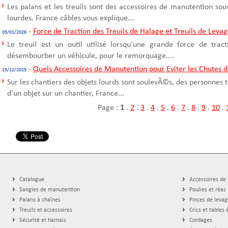
Les palans et les treuils sont des accessoires de manutention sou
lourdes. France câbles vous explique...
-
Force de Traction des Treuils de Halage et Treuils de Leva
05/01/2026
Le treuil est un outil utilisé lorsqu'une grande force de trac
désembourber un véhicule, pour le remorquage....
-
Quels Accessoires de Manutention pour Eviter les Chutes d
23/12/2025
Sur les chantiers des objets lourds sont soulevÃ©s, des personnes t
d'un objet sur un chantier, France...
Page :
1
.
2
.
3
.
4
.
5
.
6
.
7
.
8
.
9
.
10
.
Catalogue
Accessoires de
Sangles de manutention
Poulies et réas
Palans à chaînes
Pinces de levag
Treuils et accessoires
Crics et tables 
Sécurité et harnais
Cordages