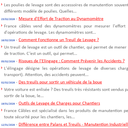
Les poulies de levage sont des accessoires de manutention souvent u
différents modèle de poulies. Quelles...
-
Mesure d'Effort de Traction au Dynamomètre
23/02/2026
France câbles vend des dynamomètres pour mesurer l'effort d
d'opérations de levage. Les dynamomètres sont...
-
Comment Fonctionne un Treuil de Levage ?
16/02/2026
Un treuil de levage est un outil de chantier, qui permet de mener
de traction. C’est un outil, qui permet...
-
Risques de l'Elingage : Comment Prévenir les Accidents ?
05/02/2026
L'élingage désigne les opérations de levage de diverses cha
transport). Attention, des accidents peuvent...
-
Des treuils pour sortir un véhicule de la boue
02/02/2026
Votre voiture est enlisée ? Des treuils très résistants sont vendus 
sortir de la boue, le...
-
Outils de Levage de Charges pour Chantiers
19/01/2026
France Câbles est spécialisé dans les produits de manutention p
toute sécurité pour les chantiers, les...
-
Différence entre Palans et Treuils - Manutention Industriel
12/01/2026