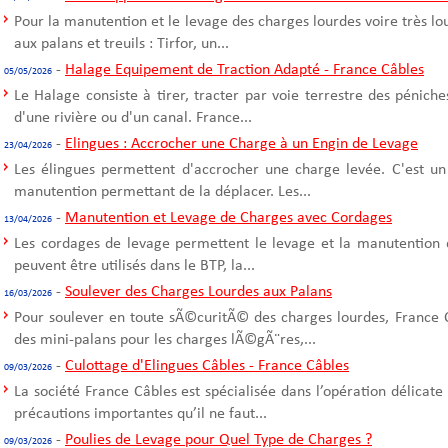
Pour la manutention et le levage des charges lourdes voire très l
aux palans et treuils : Tirfor, un...
-
Halage Equipement de Traction Adapté - France Câbles
05/05/2026
Le Halage consiste à tirer, tracter par voie terrestre des pénich
d'une rivière ou d'un canal. France...
-
Elingues : Accrocher une Charge à un Engin de Levage
23/04/2026
Les élingues permettent d'accrocher une charge levée. C'est un
manutention permettant de la déplacer. Les...
-
Manutention et Levage de Charges avec Cordages
13/04/2026
Les cordages de levage permettent le levage et la manutention 
peuvent être utilisés dans le BTP, la...
-
Soulever des Charges Lourdes aux Palans
16/03/2026
Pour soulever en toute sÃ©curitÃ© des charges lourdes, France C
des mini-palans pour les charges lÃ©gÃ¨res,...
-
Culottage d'Elingues Câbles - France Câbles
09/03/2026
La société France Câbles est spécialisée dans l’opération délicate
précautions importantes qu’il ne faut...
-
Poulies de Levage pour Quel Type de Charges ?
09/03/2026