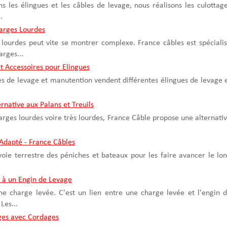
 les élingues et les câbles de levage, nous réalisons les culottag
.
arges Lourdes
lourdes peut vite se montrer complexe. France câbles est spéciali
rges...
t Accessoires pour Elingues
es de levage et manutention vendent différentes élingues de levage 
rnative aux Palans et Treuils
arges lourdes voire très lourdes, France Câble propose une alternati
Adapté - France Câbles
 voie terrestre des péniches et bateaux pour les faire avancer le lo
 à un Engin de Levage
ne charge levée. C'est un lien entre une charge levée et l'engin 
Les...
ges avec Cordages