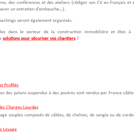
e, des conférences et des ateliers (rédiger son CV en français et 
éparer un entretien d’embauche…).
oachings seront également organisés.
llez dans le secteur de la construction immobilière et êtes à 
de
solutions pour sécuriser vos chantiers
?
t Profilés
des des palans suspendus à des poutres sont vendus par France câble
des Charges Lourdes
vage souples composés de câbles, de chaînes, de sangle ou de corde
de Levage