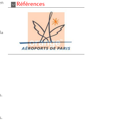
en
la
s.
s.