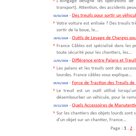
L'élingage désigne les opérations de
transport). Attention, des accidents peuv
-
Des treuils pour sortir un véhicu
02/02/2026
Votre voiture est enlisée ? Des treuils t
sortir de la boue, le...
-
Outils de Levage de Charges pou
19/01/2026
France Câbles est spécialisé dans les 
toute sécurité pour les chantiers, les...
-
Différence entre Palans et Treui
12/01/2026
Les palans et les treuils sont des acce
lourdes. France câbles vous explique...
-
Force de Traction des Treuils de
05/01/2026
Le treuil est un outil utilisé lorsqu
désembourber un véhicule, pour le remo
-
Quels Accessoires de Manutentio
23/12/2025
Sur les chantiers des objets lourds sont
d'un objet sur un chantier, France...
Page :
1
.
2
.