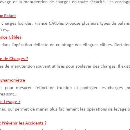
levage et la manutention de charges en toute sécurité. Les cordag
ux Palans
charges lourdes, France CÃ¢bles propose plusieurs types de palans
res,...
rance Câbles
 dans l’opération délicate de culottage des élingues câbles. Certain
pe de Charges ?
es de manutention souvent utilisés pour soulever des charges. Il exis
u Dynamomètre
pour mesurer l'effort de traction et contrôler les charges lo
s sont...
e Levage ?
ntier, qui permet de mener plus facilement les opérations de levage 
 Prévenir les Accidents ?