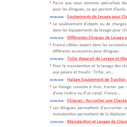
Parce que nous sommes spécialisés dans
pour les élingues, ce qui permet d’avoir..
-
Equipements de Levage pour Ch
05/06/2026
Le soulèvement d'objets ou de charges 
dans les équipements de levage pour cha
-
Différentes Elingues de Levage e
25/05/2026
France câbles expert dans les accessoir
différents accessoires pour élingues.
-
Tirfor Appareil de Levage et Alte
15/05/2026
Pour la manutention et le levage des ch
aux palans et treuils : Tirfor, un...
-
Halage Equipement de Traction 
05/05/2026
Le Halage consiste à tirer, tracter par
d'une rivière ou d'un canal. France...
-
Elingues : Accrocher une Charge
23/04/2026
Les élingues permettent d'accrocher u
manutention permettant de la déplacer. 
-
Manutention et Levage de Char
13/04/2026