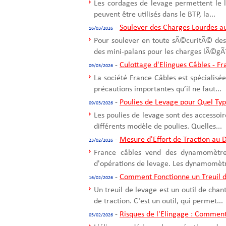
Les cordages de levage permettent le 
peuvent être utilisés dans le BTP, la...
-
Soulever des Charges Lourdes a
16/03/2026
Pour soulever en toute sÃ©curitÃ© des 
des mini-palans pour les charges lÃ©gÃ¨
-
Culottage d'Elingues Câbles - F
09/03/2026
La société France Câbles est spécialisée
précautions importantes qu’il ne faut...
-
Poulies de Levage pour Quel Ty
09/03/2026
Les poulies de levage sont des accessoir
différents modèle de poulies. Quelles...
-
Mesure d'Effort de Traction a
23/02/2026
France câbles vend des dynamomètres 
d'opérations de levage. Les dynamomètre
-
Comment Fonctionne un Treuil d
16/02/2026
Un treuil de levage est un outil de cha
de traction. C’est un outil, qui permet...
-
Risques de l'Elingage : Comment
05/02/2026