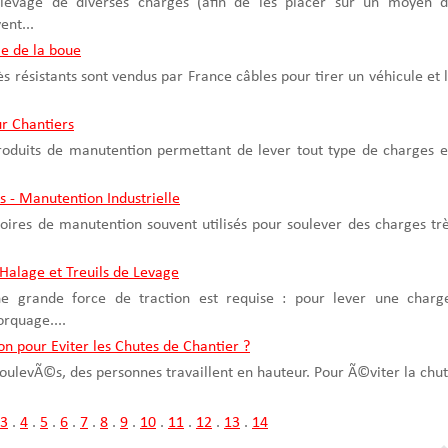
 levage de diverses charges (afin de les placer sur un moyen 
ent...
le de la boue
rès résistants sont vendus par France câbles pour tirer un véhicule et 
r Chantiers
produits de manutention permettant de lever tout type de charges 
ls - Manutention Industrielle
ssoires de manutention souvent utilisés pour soulever des charges tr
 Halage et Treuils de Levage
'une grande force de traction est requise : pour lever une charg
rquage....
n pour Eviter les Chutes de Chantier ?
 soulevÃ©s, des personnes travaillent en hauteur. Pour Ã©viter la chu
3
.
4
.
5
.
6
.
7
.
8
.
9
.
10
.
11
.
12
.
13
.
14