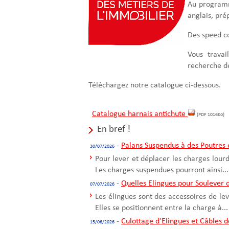
Au programm
anglais, pr
Des speed c
Vous travai
recherche 
Téléchargez notre catalogue ci-dessous.
Catalogue harnais antichute
(PDF 1016Ko)
En bref !
-
Palans Suspendus à des Poutres e
30/07/2026
Pour lever et déplacer les charges lour
Les charges suspendues pourront ainsi...
-
Quelles Elingues pour Soulever 
07/07/2026
Les élingues sont des accessoires de le
Elles se positionnent entre la charge à...
-
Culottage d'Elingues et Câbles 
15/06/2026