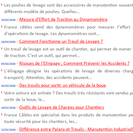
Les poulies de levage sont des accessoires de manutention souvent u
différents modèle de poulies. Quelles...
-
Mesure d'Effort de Traction au Dynamomètre
23/02/2026
France câbles vend des dynamomètres pour mesurer l'effort d
d'opérations de levage. Les dynamomètres sont...
-
Comment Fonctionne un Treuil de Levage ?
16/02/2026
Un treuil de levage est un outil de chantier, qui permet de mener
de traction. C’est un outil, qui permet...
-
Risques de l'Elingage : Comment Prévenir les Accidents ?
05/02/2026
L'élingage désigne les opérations de levage de diverses cha
transport). Attention, des accidents peuvent...
-
Des treuils pour sortir un véhicule de la boue
02/02/2026
Votre voiture est enlisée ? Des treuils très résistants sont vendus 
sortir de la boue, le...
-
Outils de Levage de Charges pour Chantiers
19/01/2026
France Câbles est spécialisé dans les produits de manutention p
toute sécurité pour les chantiers, les...
-
Différence entre Palans et Treuils - Manutention Industriel
12/01/2026