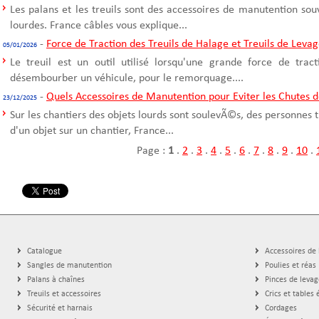
Les palans et les treuils sont des accessoires de manutention sou
lourdes. France câbles vous explique...
-
Force de Traction des Treuils de Halage et Treuils de Leva
05/01/2026
Le treuil est un outil utilisé lorsqu'une grande force de trac
désembourber un véhicule, pour le remorquage....
-
Quels Accessoires de Manutention pour Eviter les Chutes d
23/12/2025
Sur les chantiers des objets lourds sont soulevÃ©s, des personnes t
d'un objet sur un chantier, France...
Page :
1
.
2
.
3
.
4
.
5
.
6
.
7
.
8
.
9
.
10
.
Catalogue
Accessoires de
Sangles de manutention
Poulies et réas
Palans à chaînes
Pinces de levag
Treuils et accessoires
Crics et tables 
Sécurité et harnais
Cordages