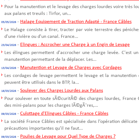
Pour la manutention et le levage des charges lourdes voire très l
aux palans et treuils : Tirfor, un...
-
Halage Equipement de Traction Adapté - France Câbles
05/05/2026
Le Halage consiste à tirer, tracter par voie terrestre des pénich
d'une rivière ou d'un canal. France...
-
Elingues : Accrocher une Charge à un Engin de Levage
23/04/2026
Les élingues permettent d'accrocher une charge levée. C'est un
manutention permettant de la déplacer. Les...
-
Manutention et Levage de Charges avec Cordages
13/04/2026
Les cordages de levage permettent le levage et la manutention 
peuvent être utilisés dans le BTP, la...
-
Soulever des Charges Lourdes aux Palans
16/03/2026
Pour soulever en toute sÃ©curitÃ© des charges lourdes, France C
des mini-palans pour les charges lÃ©gÃ¨res,...
-
Culottage d'Elingues Câbles - France Câbles
09/03/2026
La société France Câbles est spécialisée dans l’opération délicate
précautions importantes qu’il ne faut...
-
Poulies de Levage pour Quel Type de Charges ?
09/03/2026