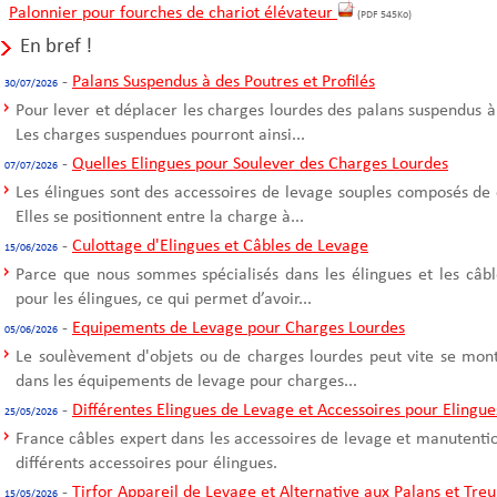
Palonnier pour fourches de chariot élévateur
(PDF 545Ko)
En bref !
-
Palans Suspendus à des Poutres et Profilés
30/07/2026
Pour lever et déplacer les charges lourdes des palans suspendus à
Les charges suspendues pourront ainsi...
-
Quelles Elingues pour Soulever des Charges Lourdes
07/07/2026
Les élingues sont des accessoires de levage souples composés de 
Elles se positionnent entre la charge à...
-
Culottage d'Elingues et Câbles de Levage
15/06/2026
Parce que nous sommes spécialisés dans les élingues et les câble
pour les élingues, ce qui permet d’avoir...
-
Equipements de Levage pour Charges Lourdes
05/06/2026
Le soulèvement d'objets ou de charges lourdes peut vite se mont
dans les équipements de levage pour charges...
-
Différentes Elingues de Levage et Accessoires pour Elingue
25/05/2026
France câbles expert dans les accessoires de levage et manutentio
différents accessoires pour élingues.
-
Tirfor Appareil de Levage et Alternative aux Palans et Treu
15/05/2026