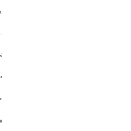
s.
es
sé
et
ve
ng