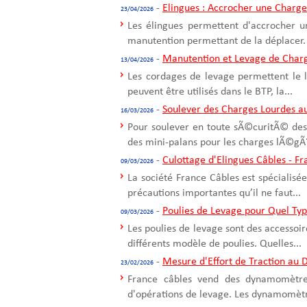
-
Elingues : Accrocher une Charge
23/04/2026
Les élingues permettent d'accrocher u
manutention permettant de la déplacer. 
-
Manutention et Levage de Char
13/04/2026
Les cordages de levage permettent le 
peuvent être utilisés dans le BTP, la...
-
Soulever des Charges Lourdes a
16/03/2026
Pour soulever en toute sÃ©curitÃ© des 
des mini-palans pour les charges lÃ©gÃ¨
-
Culottage d'Elingues Câbles - F
09/03/2026
La société France Câbles est spécialisée
précautions importantes qu’il ne faut...
-
Poulies de Levage pour Quel Ty
09/03/2026
Les poulies de levage sont des accessoir
différents modèle de poulies. Quelles...
-
Mesure d'Effort de Traction a
23/02/2026
France câbles vend des dynamomètres 
d'opérations de levage. Les dynamomètre