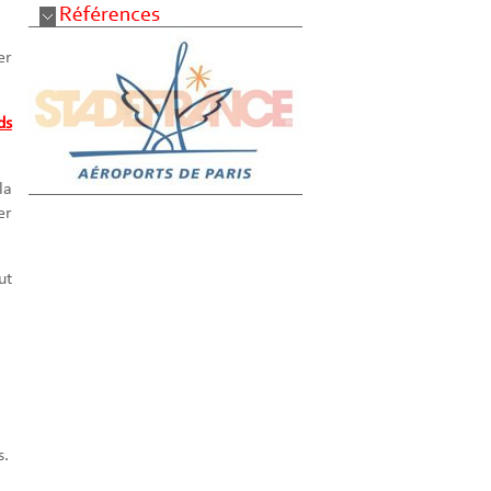
er
ds
la
er
ut
s.