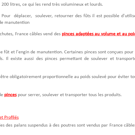
200 litres, ce qui les rend très volumineux et lourds.
Pour déplacer, soulever, retourner des fûts il est possible d'utilis
 de manutention
de chutes, France câbles vend des
pinces adaptées au volume et au poi
 le fût et l'engin de manutention. Certaines pinces sont conçues pour 
s. Il existe aussi des pinces permettant de soulever et transport
t être obligatoirement proportionnelle au poids soulevé pour éviter to
de
pinces
pour serrer, soulever et transporter tous les produits.
t Profilés
des des palans suspendus à des poutres sont vendus par France câble