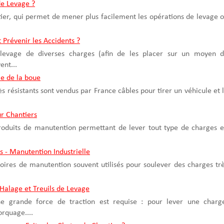
e Levage ?
ntier, qui permet de mener plus facilement les opérations de levage 
 Prévenir les Accidents ?
 levage de diverses charges (afin de les placer sur un moyen 
ent...
le de la boue
rès résistants sont vendus par France câbles pour tirer un véhicule et 
r Chantiers
produits de manutention permettant de lever tout type de charges 
ls - Manutention Industrielle
ssoires de manutention souvent utilisés pour soulever des charges tr
 Halage et Treuils de Levage
'une grande force de traction est requise : pour lever une charg
rquage....