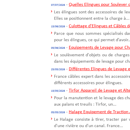
-
Quelles Elingues pour Soulever 
07/07/2026
Les élingues sont des accessoires de le
Elles se positionnent entre la charge à...
-
Culottage d'Elingues et Câbles 
15/06/2026
Parce que nous sommes spécialisés dans
pour les élingues, ce qui permet d’avoir..
-
Equipements de Levage pour Ch
05/06/2026
Le soulèvement d'objets ou de charges 
dans les équipements de levage pour cha
-
Différentes Elingues de Levage e
25/05/2026
France câbles expert dans les accessoir
différents accessoires pour élingues.
-
Tirfor Appareil de Levage et Alte
15/05/2026
Pour la manutention et le levage des ch
aux palans et treuils : Tirfor, un...
-
Halage Equipement de Traction 
05/05/2026
Le Halage consiste à tirer, tracter par
d'une rivière ou d'un canal. France...