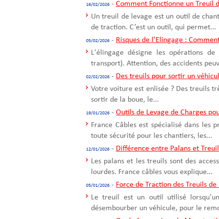
-
Comment Fonctionne un Treuil d
16/02/2026
Un treuil de levage est un outil de cha
de traction. C’est un outil, qui permet...
-
Risques de l'Elingage : Comment
05/02/2026
L'élingage désigne les opérations de
transport). Attention, des accidents peuv
-
Des treuils pour sortir un véhicu
02/02/2026
Votre voiture est enlisée ? Des treuils t
sortir de la boue, le...
-
Outils de Levage de Charges pou
19/01/2026
France Câbles est spécialisé dans les 
toute sécurité pour les chantiers, les...
-
Différence entre Palans et Treui
12/01/2026
Les palans et les treuils sont des acce
lourdes. France câbles vous explique...
-
Force de Traction des Treuils de
05/01/2026
Le treuil est un outil utilisé lorsqu
désembourber un véhicule, pour le remo