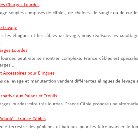
des Charges Lourdes
vage souples composés de câbles, de chaînes, de sangle ou de corde
de Levage
 les élingues et les câbles de levage, nous réalisons les culottag
.
arges Lourdes
lourdes peut vite se montrer complexe. France câbles est spéciali
rges...
t Accessoires pour Elingues
es de levage et manutention vendent différentes élingues de levage 
rnative aux Palans et Treuils
arges lourdes voire très lourdes, France Câble propose une alternati
Adapté - France Câbles
 voie terrestre des péniches et bateaux pour les faire avancer le lo