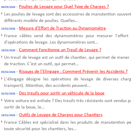
-
Poulies de Levage pour Quel Type de Charges ?
09/03/2026
Les poulies de levage sont des accessoires de manutention souvent u
différents modèle de poulies. Quelles...
-
Mesure d'Effort de Traction au Dynamomètre
23/02/2026
France câbles vend des dynamomètres pour mesurer l'effort d
d'opérations de levage. Les dynamomètres sont...
-
Comment Fonctionne un Treuil de Levage ?
16/02/2026
Un treuil de levage est un outil de chantier, qui permet de mener
de traction. C’est un outil, qui permet...
-
Risques de l'Elingage : Comment Prévenir les Accidents ?
05/02/2026
L'élingage désigne les opérations de levage de diverses cha
transport). Attention, des accidents peuvent...
-
Des treuils pour sortir un véhicule de la boue
02/02/2026
Votre voiture est enlisée ? Des treuils très résistants sont vendus 
sortir de la boue, le...
-
Outils de Levage de Charges pour Chantiers
19/01/2026
France Câbles est spécialisé dans les produits de manutention p
toute sécurité pour les chantiers, les...