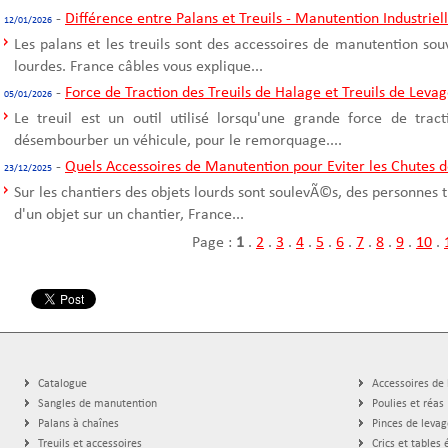
-
Différence entre Palans et Treuils - Manutention Industriel
12/01/2026
Les palans et les treuils sont des accessoires de manutention sou
lourdes. France câbles vous explique...
-
Force de Traction des Treuils de Halage et Treuils de Leva
05/01/2026
Le treuil est un outil utilisé lorsqu'une grande force de trac
désembourber un véhicule, pour le remorquage....
-
Quels Accessoires de Manutention pour Eviter les Chutes d
23/12/2025
Sur les chantiers des objets lourds sont soulevÃ©s, des personnes t
d'un objet sur un chantier, France...
Page :
1
.
2
.
3
.
4
.
5
.
6
.
7
.
8
.
9
.
10
.
Catalogue
Accessoires de
Sangles de manutention
Poulies et réas
Palans à chaînes
Pinces de levag
Treuils et accessoires
Crics et tables 