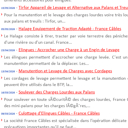
différents accessoires pour élingues.
-
Tirfor Appareil de Levage et Alternative aux Palans et Treu
15/05/2026
Pour la manutention et le levage des charges lourdes voire très l
aux palans et treuils : Tirfor, un...
-
Halage Equipement de Traction Adapté - France Câbles
05/05/2026
Le Halage consiste à tirer, tracter par voie terrestre des pénich
d'une rivière ou d'un canal. France...
-
Elingues : Accrocher une Charge à un Engin de Levage
23/04/2026
Les élingues permettent d'accrocher une charge levée. C'est un
manutention permettant de la déplacer. Les...
-
Manutention et Levage de Charges avec Cordages
13/04/2026
Les cordages de levage permettent le levage et la manutention 
peuvent être utilisés dans le BTP, la...
-
Soulever des Charges Lourdes aux Palans
16/03/2026
Pour soulever en toute sÃ©curitÃ© des charges lourdes, France C
des mini-palans pour les charges lÃ©gÃ¨res,...
-
Culottage d'Elingues Câbles - France Câbles
09/03/2026
La société France Câbles est spécialisée dans l’opération délicate
précautions importantes qu’il ne faut...