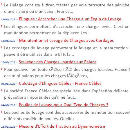
Le Halage consiste à tirer, tracter par voie terrestre des pénich
d'une rivière ou d'un canal. France...
-
Elingues : Accrocher une Charge à un Engin de Levage
23/04/2026
Les élingues permettent d'accrocher une charge levée. C'est un
manutention permettant de la déplacer. Les...
-
Manutention et Levage de Charges avec Cordages
13/04/2026
Les cordages de levage permettent le levage et la manutention 
peuvent être utilisés dans le BTP, la...
-
Soulever des Charges Lourdes aux Palans
16/03/2026
Pour soulever en toute sÃ©curitÃ© des charges lourdes, France C
des mini-palans pour les charges lÃ©gÃ¨res,...
-
Culottage d'Elingues Câbles - France Câbles
09/03/2026
La société France Câbles est spécialisée dans l’opération délicate
précautions importantes qu’il ne faut...
-
Poulies de Levage pour Quel Type de Charges ?
09/03/2026
Les poulies de levage sont des accessoires de manutention souvent u
différents modèle de poulies. Quelles...
-
Mesure d'Effort de Traction au Dynamomètre
23/02/2026