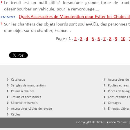
Le treuil est un outil utilisé lorsqu'une grande force de trac
désembourber un véhicule, pour le remorquage....
-
Quels Accessoires de Manutention pour Eviter les Chutes d
23/12/2025
Sur les chantiers des objets lourds sont soulevÃ©s, des personnes t
d'un objet sur un chantier, France...
Page :
1
.
2
.
3
.
4
.
5
.
6
.
7
.
8
.
9
.
10
.
Catalogue
Accessoires de
Sangles de manutention
Poulies et réas
Palans à chaînes
Pinces de levag
Treuils et accessoires
Crics et tables 
Sécurité et harnais
Cordages
Accessoires câbles de levage
Élingues câbles
Câbles
Copyright © 2026 France Cables