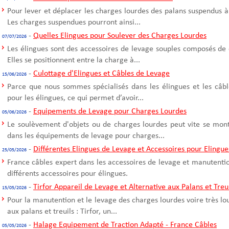
Pour lever et déplacer les charges lourdes des palans suspendus à
Les charges suspendues pourront ainsi...
-
Quelles Elingues pour Soulever des Charges Lourdes
07/07/2026
Les élingues sont des accessoires de levage souples composés de 
Elles se positionnent entre la charge à...
-
Culottage d'Elingues et Câbles de Levage
15/06/2026
Parce que nous sommes spécialisés dans les élingues et les câble
pour les élingues, ce qui permet d’avoir...
-
Equipements de Levage pour Charges Lourdes
05/06/2026
Le soulèvement d'objets ou de charges lourdes peut vite se mont
dans les équipements de levage pour charges...
-
Différentes Elingues de Levage et Accessoires pour Elingue
25/05/2026
France câbles expert dans les accessoires de levage et manutentio
différents accessoires pour élingues.
-
Tirfor Appareil de Levage et Alternative aux Palans et Treu
15/05/2026
Pour la manutention et le levage des charges lourdes voire très l
aux palans et treuils : Tirfor, un...
-
Halage Equipement de Traction Adapté - France Câbles
05/05/2026