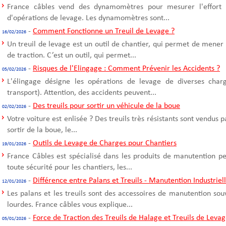
France câbles vend des dynamomètres pour mesurer l'effort d
d'opérations de levage. Les dynamomètres sont...
-
Comment Fonctionne un Treuil de Levage ?
16/02/2026
Un treuil de levage est un outil de chantier, qui permet de mener
de traction. C’est un outil, qui permet...
-
Risques de l'Elingage : Comment Prévenir les Accidents ?
05/02/2026
L'élingage désigne les opérations de levage de diverses cha
transport). Attention, des accidents peuvent...
-
Des treuils pour sortir un véhicule de la boue
02/02/2026
Votre voiture est enlisée ? Des treuils très résistants sont vendus 
sortir de la boue, le...
-
Outils de Levage de Charges pour Chantiers
19/01/2026
France Câbles est spécialisé dans les produits de manutention p
toute sécurité pour les chantiers, les...
-
Différence entre Palans et Treuils - Manutention Industriel
12/01/2026
Les palans et les treuils sont des accessoires de manutention sou
lourdes. France câbles vous explique...
-
Force de Traction des Treuils de Halage et Treuils de Leva
05/01/2026