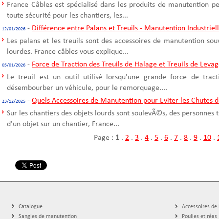
France Câbles est spécialisé dans les produits de manutention p
toute sécurité pour les chantiers, les...
-
Différence entre Palans et Treuils - Manutention Industriel
12/01/2026
Les palans et les treuils sont des accessoires de manutention sou
lourdes. France câbles vous explique...
-
Force de Traction des Treuils de Halage et Treuils de Leva
05/01/2026
Le treuil est un outil utilisé lorsqu'une grande force de trac
désembourber un véhicule, pour le remorquage....
-
Quels Accessoires de Manutention pour Eviter les Chutes d
23/12/2025
Sur les chantiers des objets lourds sont soulevÃ©s, des personnes t
d'un objet sur un chantier, France...
Page :
1
.
2
.
3
.
4
.
5
.
6
.
7
.
8
.
9
.
10
.
Catalogue
Accessoires de
Sangles de manutention
Poulies et réas