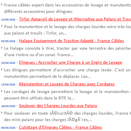
France câbles expert dans les accessoires de levage et manutentio
différents accessoires pour élingues.
-
Tirfor Appareil de Levage et Alternative aux Palans et Treu
15/05/2026
Pour la manutention et le levage des charges lourdes voire très l
aux palans et treuils : Tirfor, un...
-
Halage Equipement de Traction Adapté - France Câbles
05/05/2026
Le Halage consiste à tirer, tracter par voie terrestre des pénich
d'une rivière ou d'un canal. France...
-
Elingues : Accrocher une Charge à un Engin de Levage
23/04/2026
Les élingues permettent d'accrocher une charge levée. C'est un
manutention permettant de la déplacer. Les...
-
Manutention et Levage de Charges avec Cordages
13/04/2026
Les cordages de levage permettent le levage et la manutention 
peuvent être utilisés dans le BTP, la...
-
Soulever des Charges Lourdes aux Palans
16/03/2026
Pour soulever en toute sÃ©curitÃ© des charges lourdes, France C
des mini-palans pour les charges lÃ©gÃ¨res,...
-
Culottage d'Elingues Câbles - France Câbles
09/03/2026