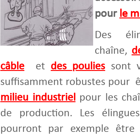
pour
le m
Des éli
chaîne,
d
câble
et
des poulies
sont v
suffisamment robustes pour êt
milieu industriel
pour les cha
de production. Les élingue
pourront par exemple être 