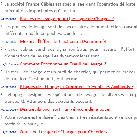
La société France Câbles est spécialisée dans l’opération délicate
précautions importantes qu’il ne faut...
-
Poulies de Levage pour Quel Type de Charges ?
09/03/2026
Les poulies de levage sont des accessoires de manutention souvent u
différents modèle de poulies. Quelles...
-
Mesure d'Effort de Traction au Dynamomètre
23/02/2026
France câbles vend des dynamomètres pour mesurer l'effort d
d'opérations de levage. Les dynamomètres sont...
-
Comment Fonctionne un Treuil de Levage ?
16/02/2026
Un treuil de levage est un outil de chantier, qui permet de mener
de traction. C’est un outil, qui permet...
-
Risques de l'Elingage : Comment Prévenir les Accidents ?
05/02/2026
L'élingage désigne les opérations de levage de diverses cha
transport). Attention, des accidents peuvent...
-
Des treuils pour sortir un véhicule de la boue
02/02/2026
Votre voiture est enlisée ? Des treuils très résistants sont vendus 
sortir de la boue, le...
-
Outils de Levage de Charges pour Chantiers
19/01/2026