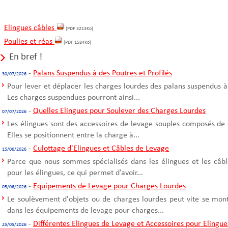
Elingues câbles
(PDF 3213Ko)
Poulies et réas
(PDF 1584Ko)
En bref !
-
Palans Suspendus à des Poutres et Profilés
30/07/2026
Pour lever et déplacer les charges lourdes des palans suspendus à
Les charges suspendues pourront ainsi...
-
Quelles Elingues pour Soulever des Charges Lourdes
07/07/2026
Les élingues sont des accessoires de levage souples composés de 
Elles se positionnent entre la charge à...
-
Culottage d'Elingues et Câbles de Levage
15/06/2026
Parce que nous sommes spécialisés dans les élingues et les câble
pour les élingues, ce qui permet d’avoir...
-
Equipements de Levage pour Charges Lourdes
05/06/2026
Le soulèvement d'objets ou de charges lourdes peut vite se mont
dans les équipements de levage pour charges...
-
Différentes Elingues de Levage et Accessoires pour Elingue
25/05/2026