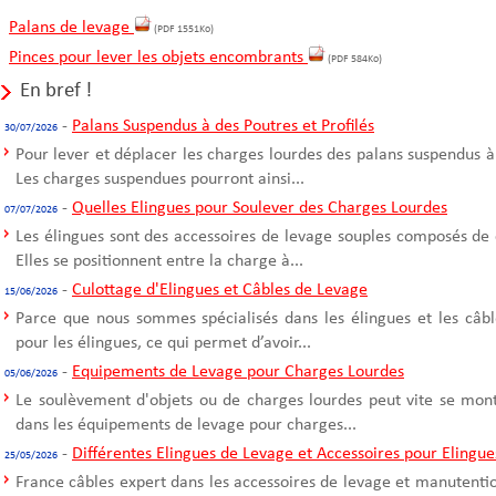
Palans de levage
(PDF 1551Ko)
Pinces pour lever les objets encombrants
(PDF 584Ko)
En bref !
-
Palans Suspendus à des Poutres et Profilés
30/07/2026
Pour lever et déplacer les charges lourdes des palans suspendus à
Les charges suspendues pourront ainsi...
-
Quelles Elingues pour Soulever des Charges Lourdes
07/07/2026
Les élingues sont des accessoires de levage souples composés de 
Elles se positionnent entre la charge à...
-
Culottage d'Elingues et Câbles de Levage
15/06/2026
Parce que nous sommes spécialisés dans les élingues et les câble
pour les élingues, ce qui permet d’avoir...
-
Equipements de Levage pour Charges Lourdes
05/06/2026
Le soulèvement d'objets ou de charges lourdes peut vite se mont
dans les équipements de levage pour charges...
-
Différentes Elingues de Levage et Accessoires pour Elingue
25/05/2026
France câbles expert dans les accessoires de levage et manutentio