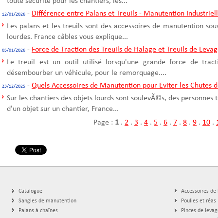
toute sécurité pour les chantiers, les...
-
Différence entre Palans et Treuils - Manutention Industriel
12/01/2026
Les palans et les treuils sont des accessoires de manutention sou
lourdes. France câbles vous explique...
-
Force de Traction des Treuils de Halage et Treuils de Leva
05/01/2026
Le treuil est un outil utilisé lorsqu'une grande force de trac
désembourber un véhicule, pour le remorquage....
-
Quels Accessoires de Manutention pour Eviter les Chutes d
23/12/2025
Sur les chantiers des objets lourds sont soulevÃ©s, des personnes t
d'un objet sur un chantier, France...
Page :
1
.
2
.
3
.
4
.
5
.
6
.
7
.
8
.
9
.
10
.
Catalogue
Accessoires de
Sangles de manutention
Poulies et réas
Palans à chaînes
Pinces de levag