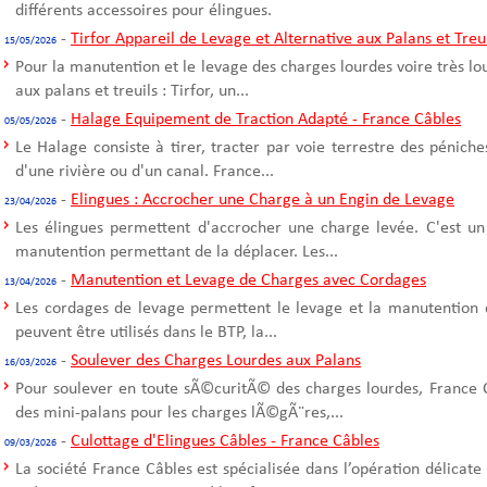
différents accessoires pour élingues.
-
Tirfor Appareil de Levage et Alternative aux Palans et Treu
15/05/2026
Pour la manutention et le levage des charges lourdes voire très l
aux palans et treuils : Tirfor, un...
-
Halage Equipement de Traction Adapté - France Câbles
05/05/2026
Le Halage consiste à tirer, tracter par voie terrestre des pénich
d'une rivière ou d'un canal. France...
-
Elingues : Accrocher une Charge à un Engin de Levage
23/04/2026
Les élingues permettent d'accrocher une charge levée. C'est un
manutention permettant de la déplacer. Les...
-
Manutention et Levage de Charges avec Cordages
13/04/2026
Les cordages de levage permettent le levage et la manutention 
peuvent être utilisés dans le BTP, la...
-
Soulever des Charges Lourdes aux Palans
16/03/2026
Pour soulever en toute sÃ©curitÃ© des charges lourdes, France C
des mini-palans pour les charges lÃ©gÃ¨res,...
-
Culottage d'Elingues Câbles - France Câbles
09/03/2026
La société France Câbles est spécialisée dans l’opération délicate