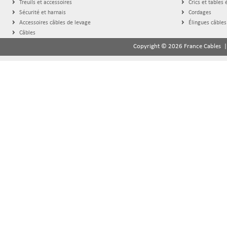
Treuils et accessoires
Crics et tables 
Sécurité et harnais
Cordages
Accessoires câbles de levage
Élingues câbles
Câbles
Copyright © 2026 France Cables