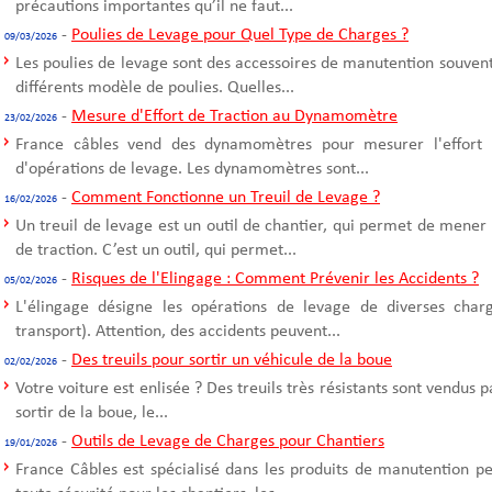
précautions importantes qu’il ne faut...
-
Poulies de Levage pour Quel Type de Charges ?
09/03/2026
Les poulies de levage sont des accessoires de manutention souvent u
différents modèle de poulies. Quelles...
-
Mesure d'Effort de Traction au Dynamomètre
23/02/2026
France câbles vend des dynamomètres pour mesurer l'effort d
d'opérations de levage. Les dynamomètres sont...
-
Comment Fonctionne un Treuil de Levage ?
16/02/2026
Un treuil de levage est un outil de chantier, qui permet de mener
de traction. C’est un outil, qui permet...
-
Risques de l'Elingage : Comment Prévenir les Accidents ?
05/02/2026
L'élingage désigne les opérations de levage de diverses cha
transport). Attention, des accidents peuvent...
-
Des treuils pour sortir un véhicule de la boue
02/02/2026
Votre voiture est enlisée ? Des treuils très résistants sont vendus 
sortir de la boue, le...
-
Outils de Levage de Charges pour Chantiers
19/01/2026
France Câbles est spécialisé dans les produits de manutention p