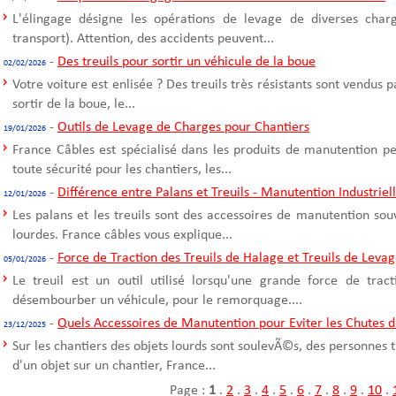
L'élingage désigne les opérations de levage de diverses cha
transport). Attention, des accidents peuvent...
-
Des treuils pour sortir un véhicule de la boue
02/02/2026
Votre voiture est enlisée ? Des treuils très résistants sont vendus 
sortir de la boue, le...
-
Outils de Levage de Charges pour Chantiers
19/01/2026
France Câbles est spécialisé dans les produits de manutention p
toute sécurité pour les chantiers, les...
-
Différence entre Palans et Treuils - Manutention Industriel
12/01/2026
Les palans et les treuils sont des accessoires de manutention sou
lourdes. France câbles vous explique...
-
Force de Traction des Treuils de Halage et Treuils de Leva
05/01/2026
Le treuil est un outil utilisé lorsqu'une grande force de trac
désembourber un véhicule, pour le remorquage....
-
Quels Accessoires de Manutention pour Eviter les Chutes d
23/12/2025
Sur les chantiers des objets lourds sont soulevÃ©s, des personnes t
d'un objet sur un chantier, France...
Page :
1
.
2
.
3
.
4
.
5
.
6
.
7
.
8
.
9
.
10
.