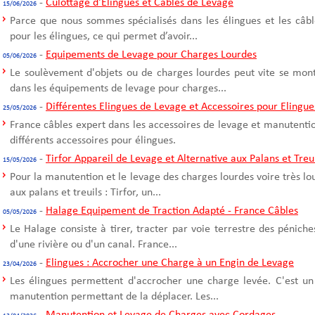
-
Culottage d'Elingues et Câbles de Levage
15/06/2026
Parce que nous sommes spécialisés dans les élingues et les câble
pour les élingues, ce qui permet d’avoir...
-
Equipements de Levage pour Charges Lourdes
05/06/2026
Le soulèvement d'objets ou de charges lourdes peut vite se mont
dans les équipements de levage pour charges...
-
Différentes Elingues de Levage et Accessoires pour Elingue
25/05/2026
France câbles expert dans les accessoires de levage et manutentio
différents accessoires pour élingues.
-
Tirfor Appareil de Levage et Alternative aux Palans et Treu
15/05/2026
Pour la manutention et le levage des charges lourdes voire très l
aux palans et treuils : Tirfor, un...
-
Halage Equipement de Traction Adapté - France Câbles
05/05/2026
Le Halage consiste à tirer, tracter par voie terrestre des pénich
d'une rivière ou d'un canal. France...
-
Elingues : Accrocher une Charge à un Engin de Levage
23/04/2026
Les élingues permettent d'accrocher une charge levée. C'est un
manutention permettant de la déplacer. Les...