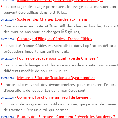
-
Manutention et Levage de Charges avec Cordages
13/04/2026
Les cordages de levage permettent le levage et la manutention 
peuvent être utilisés dans le BTP, la...
-
Soulever des Charges Lourdes aux Palans
16/03/2026
Pour soulever en toute sÃ©curitÃ© des charges lourdes, France C
des mini-palans pour les charges lÃ©gÃ¨res,...
-
Culottage d'Elingues Câbles - France Câbles
09/03/2026
La société France Câbles est spécialisée dans l’opération délicate
précautions importantes qu’il ne faut...
-
Poulies de Levage pour Quel Type de Charges ?
09/03/2026
Les poulies de levage sont des accessoires de manutention souvent u
différents modèle de poulies. Quelles...
-
Mesure d'Effort de Traction au Dynamomètre
23/02/2026
France câbles vend des dynamomètres pour mesurer l'effort d
d'opérations de levage. Les dynamomètres sont...
-
Comment Fonctionne un Treuil de Levage ?
16/02/2026
Un treuil de levage est un outil de chantier, qui permet de mener
de traction. C’est un outil, qui permet...
-
Risques de l'Elingage : Comment Prévenir les Accidents ?
05/02/2026