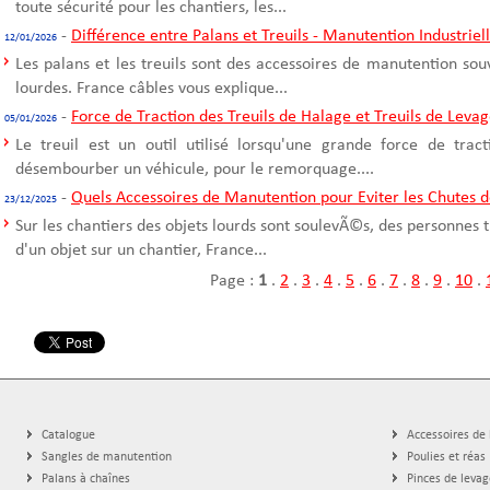
toute sécurité pour les chantiers, les...
-
Différence entre Palans et Treuils - Manutention Industriel
12/01/2026
Les palans et les treuils sont des accessoires de manutention sou
lourdes. France câbles vous explique...
-
Force de Traction des Treuils de Halage et Treuils de Leva
05/01/2026
Le treuil est un outil utilisé lorsqu'une grande force de trac
désembourber un véhicule, pour le remorquage....
-
Quels Accessoires de Manutention pour Eviter les Chutes d
23/12/2025
Sur les chantiers des objets lourds sont soulevÃ©s, des personnes t
d'un objet sur un chantier, France...
Page :
1
.
2
.
3
.
4
.
5
.
6
.
7
.
8
.
9
.
10
.
Catalogue
Accessoires de
Sangles de manutention
Poulies et réas
Palans à chaînes
Pinces de levag