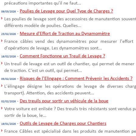
précautions importantes qu’il ne faut...
-
Poulies de Levage pour Quel Type de Charges ?
09/03/2026
Les poulies de levage sont des accessoires de manutention souvent u
différents modèle de poulies. Quelles...
-
Mesure d'Effort de Traction au Dynamomètre
23/02/2026
France câbles vend des dynamomètres pour mesurer l'effort d
d'opérations de levage. Les dynamomètres sont...
-
Comment Fonctionne un Treuil de Levage ?
16/02/2026
Un treuil de levage est un outil de chantier, qui permet de mener
de traction. C’est un outil, qui permet...
-
Risques de l'Elingage : Comment Prévenir les Accidents ?
05/02/2026
L'élingage désigne les opérations de levage de diverses cha
transport). Attention, des accidents peuvent...
-
Des treuils pour sortir un véhicule de la boue
02/02/2026
Votre voiture est enlisée ? Des treuils très résistants sont vendus 
sortir de la boue, le...
-
Outils de Levage de Charges pour Chantiers
19/01/2026
France Câbles est spécialisé dans les produits de manutention p