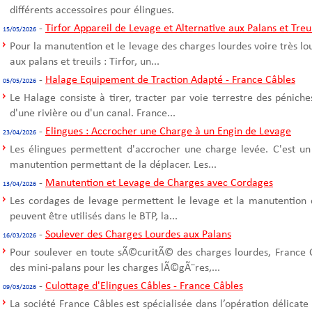
différents accessoires pour élingues.
-
Tirfor Appareil de Levage et Alternative aux Palans et Treu
15/05/2026
Pour la manutention et le levage des charges lourdes voire très l
aux palans et treuils : Tirfor, un...
-
Halage Equipement de Traction Adapté - France Câbles
05/05/2026
Le Halage consiste à tirer, tracter par voie terrestre des pénich
d'une rivière ou d'un canal. France...
-
Elingues : Accrocher une Charge à un Engin de Levage
23/04/2026
Les élingues permettent d'accrocher une charge levée. C'est un
manutention permettant de la déplacer. Les...
-
Manutention et Levage de Charges avec Cordages
13/04/2026
Les cordages de levage permettent le levage et la manutention 
peuvent être utilisés dans le BTP, la...
-
Soulever des Charges Lourdes aux Palans
16/03/2026
Pour soulever en toute sÃ©curitÃ© des charges lourdes, France C
des mini-palans pour les charges lÃ©gÃ¨res,...
-
Culottage d'Elingues Câbles - France Câbles
09/03/2026
La société France Câbles est spécialisée dans l’opération délicate