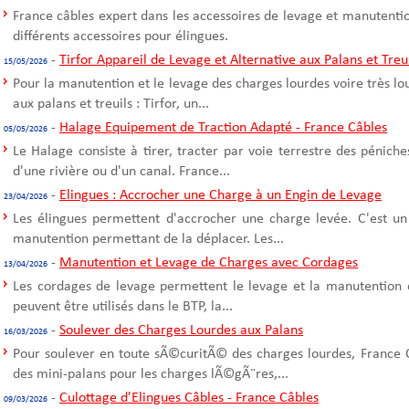
France câbles expert dans les accessoires de levage et manutentio
différents accessoires pour élingues.
-
Tirfor Appareil de Levage et Alternative aux Palans et Treu
15/05/2026
Pour la manutention et le levage des charges lourdes voire très l
aux palans et treuils : Tirfor, un...
-
Halage Equipement de Traction Adapté - France Câbles
05/05/2026
Le Halage consiste à tirer, tracter par voie terrestre des pénich
d'une rivière ou d'un canal. France...
-
Elingues : Accrocher une Charge à un Engin de Levage
23/04/2026
Les élingues permettent d'accrocher une charge levée. C'est un
manutention permettant de la déplacer. Les...
-
Manutention et Levage de Charges avec Cordages
13/04/2026
Les cordages de levage permettent le levage et la manutention 
peuvent être utilisés dans le BTP, la...
-
Soulever des Charges Lourdes aux Palans
16/03/2026
Pour soulever en toute sÃ©curitÃ© des charges lourdes, France C
des mini-palans pour les charges lÃ©gÃ¨res,...
-
Culottage d'Elingues Câbles - France Câbles
09/03/2026