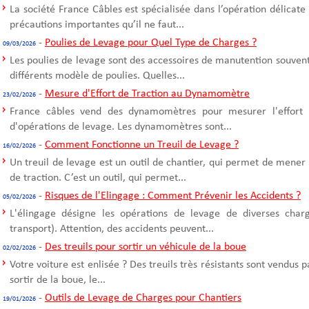
La société France Câbles est spécialisée dans l’opération délicate
précautions importantes qu’il ne faut...
-
Poulies de Levage pour Quel Type de Charges ?
09/03/2026
Les poulies de levage sont des accessoires de manutention souvent u
différents modèle de poulies. Quelles...
-
Mesure d'Effort de Traction au Dynamomètre
23/02/2026
France câbles vend des dynamomètres pour mesurer l'effort d
d'opérations de levage. Les dynamomètres sont...
-
Comment Fonctionne un Treuil de Levage ?
16/02/2026
Un treuil de levage est un outil de chantier, qui permet de mener
de traction. C’est un outil, qui permet...
-
Risques de l'Elingage : Comment Prévenir les Accidents ?
05/02/2026
L'élingage désigne les opérations de levage de diverses cha
transport). Attention, des accidents peuvent...
-
Des treuils pour sortir un véhicule de la boue
02/02/2026
Votre voiture est enlisée ? Des treuils très résistants sont vendus 
sortir de la boue, le...
-
Outils de Levage de Charges pour Chantiers
19/01/2026