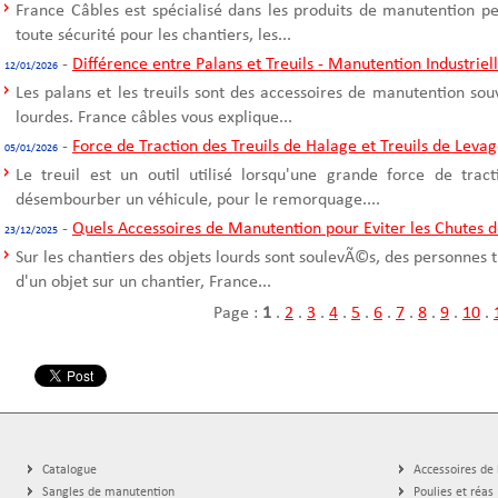
France Câbles est spécialisé dans les produits de manutention p
toute sécurité pour les chantiers, les...
-
Différence entre Palans et Treuils - Manutention Industriel
12/01/2026
Les palans et les treuils sont des accessoires de manutention sou
lourdes. France câbles vous explique...
-
Force de Traction des Treuils de Halage et Treuils de Leva
05/01/2026
Le treuil est un outil utilisé lorsqu'une grande force de trac
désembourber un véhicule, pour le remorquage....
-
Quels Accessoires de Manutention pour Eviter les Chutes d
23/12/2025
Sur les chantiers des objets lourds sont soulevÃ©s, des personnes t
d'un objet sur un chantier, France...
Page :
1
.
2
.
3
.
4
.
5
.
6
.
7
.
8
.
9
.
10
.
Catalogue
Accessoires de
Sangles de manutention
Poulies et réas