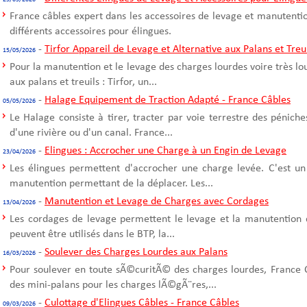
France câbles expert dans les accessoires de levage et manutentio
différents accessoires pour élingues.
-
Tirfor Appareil de Levage et Alternative aux Palans et Treu
15/05/2026
Pour la manutention et le levage des charges lourdes voire très l
aux palans et treuils : Tirfor, un...
-
Halage Equipement de Traction Adapté - France Câbles
05/05/2026
Le Halage consiste à tirer, tracter par voie terrestre des pénich
d'une rivière ou d'un canal. France...
-
Elingues : Accrocher une Charge à un Engin de Levage
23/04/2026
Les élingues permettent d'accrocher une charge levée. C'est un
manutention permettant de la déplacer. Les...
-
Manutention et Levage de Charges avec Cordages
13/04/2026
Les cordages de levage permettent le levage et la manutention 
peuvent être utilisés dans le BTP, la...
-
Soulever des Charges Lourdes aux Palans
16/03/2026
Pour soulever en toute sÃ©curitÃ© des charges lourdes, France C
des mini-palans pour les charges lÃ©gÃ¨res,...
-
Culottage d'Elingues Câbles - France Câbles
09/03/2026