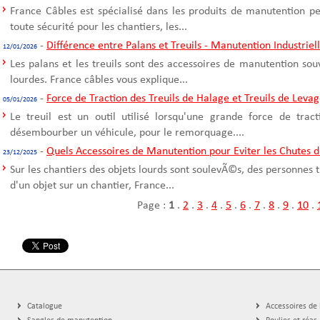
France Câbles est spécialisé dans les produits de manutention p
toute sécurité pour les chantiers, les...
-
Différence entre Palans et Treuils - Manutention Industriel
12/01/2026
Les palans et les treuils sont des accessoires de manutention sou
lourdes. France câbles vous explique...
-
Force de Traction des Treuils de Halage et Treuils de Leva
05/01/2026
Le treuil est un outil utilisé lorsqu'une grande force de trac
désembourber un véhicule, pour le remorquage....
-
Quels Accessoires de Manutention pour Eviter les Chutes d
23/12/2025
Sur les chantiers des objets lourds sont soulevÃ©s, des personnes t
d'un objet sur un chantier, France...
Page :
1
.
2
.
3
.
4
.
5
.
6
.
7
.
8
.
9
.
10
.
Catalogue
Accessoires de