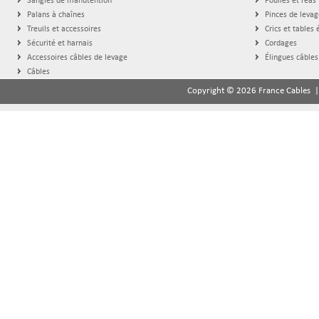
Sangles de manutention
Poulies et réas
Palans à chaînes
Pinces de levag
Treuils et accessoires
Crics et tables 
Sécurité et harnais
Cordages
Accessoires câbles de levage
Élingues câbles
Câbles
Copyright © 2026 France Cables