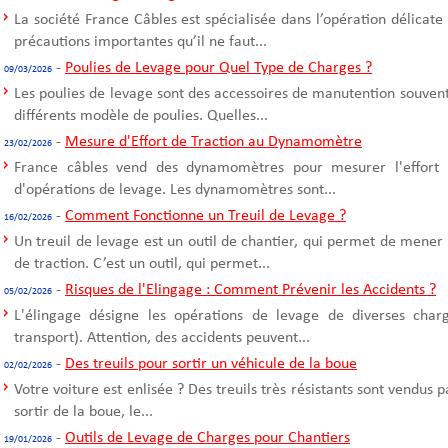
La société France Câbles est spécialisée dans l’opération délicate
précautions importantes qu’il ne faut...
-
Poulies de Levage pour Quel Type de Charges ?
09/03/2026
Les poulies de levage sont des accessoires de manutention souvent u
différents modèle de poulies. Quelles...
-
Mesure d'Effort de Traction au Dynamomètre
23/02/2026
France câbles vend des dynamomètres pour mesurer l'effort d
d'opérations de levage. Les dynamomètres sont...
-
Comment Fonctionne un Treuil de Levage ?
16/02/2026
Un treuil de levage est un outil de chantier, qui permet de mener
de traction. C’est un outil, qui permet...
-
Risques de l'Elingage : Comment Prévenir les Accidents ?
05/02/2026
L'élingage désigne les opérations de levage de diverses cha
transport). Attention, des accidents peuvent...
-
Des treuils pour sortir un véhicule de la boue
02/02/2026
Votre voiture est enlisée ? Des treuils très résistants sont vendus 
sortir de la boue, le...
-
Outils de Levage de Charges pour Chantiers
19/01/2026